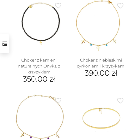
ma
wiele
wariantów.
Opcje
można
wybrać
na
stronie
produktu
Choker z kamieni
Choker z niebieskimi
naturalnych Onyks, z
cyrkoniami i krzyżykami
390.00
zł
krzyżykiem
350.00
zł