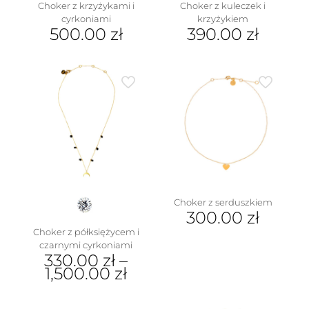
Choker z krzyżykami i
Choker z kuleczek i
cyrkoniami
krzyżykiem
500.00
zł
390.00
zł
Choker z serduszkiem
300.00
zł
Choker z półksiężycem i
czarnymi cyrkoniami
330.00
zł
–
1,500.00
zł
Ten
produkt