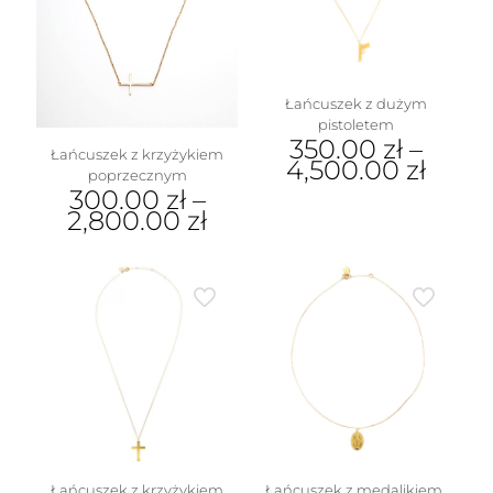
Łańcuszek z dużym
pistoletem
350.00
zł
–
Łańcuszek z krzyżykiem
4,500.00
zł
poprzecznym
300.00
zł
–
Ten
2,800.00
zł
produkt
ma
Ten
wiele
produkt
wariantów.
ma
Opcje
wiele
można
wariantów.
wybrać
Opcje
na
można
stronie
wybrać
produktu
na
stronie
produktu
Łańcuszek z krzyżykiem
Łańcuszek z medalikiem,