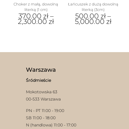
Choker z małą, dowolną
Łańcuszek z dużą dowolną
literką (1 cm)
literką (3cm)
370.00
zł
–
500.00
zł
–
2,300.00
zł
5,000.00
zł
Ten
Ten
produkt
produkt
ma
ma
wiele
wiele
wariantów.
wariantów.
Opcje
Opcje
można
można
wybrać
wybrać
Warszawa
na
na
stronie
stronie
Śródmieście
produktu
produktu
Mokotowska 63
00-533 Warszawa
PN - PT 11:00 - 19:00
SB 11:00 - 18:00
N (handlowa) 11:00 - 17:00