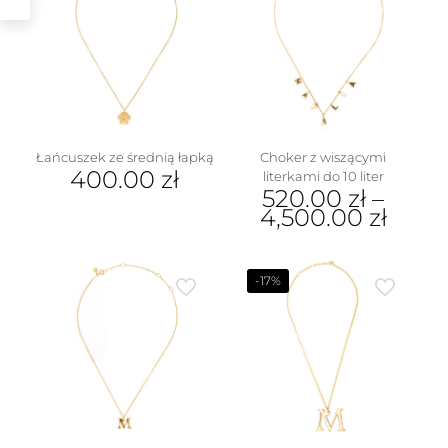
Łańcuszek ze średnią łapką
Choker z wiszącymi
400.00
zł
literkami do 10 liter
520.00
zł
–
4,500.00
zł
Ten
produkt
ma
-17%
wiele
wariantów.
Opcje
można
wybrać
na
stronie
produktu