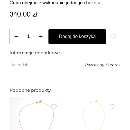
Cena obejmuje wykonanie jednego chokera.
340.00
zł
ilość
Choker
Dodaj do koszyka
z
łańcuszka
pancerka
Informacje dodatkowe
Materiał
Pozłacany
,
Srebrny
Podobne produkty