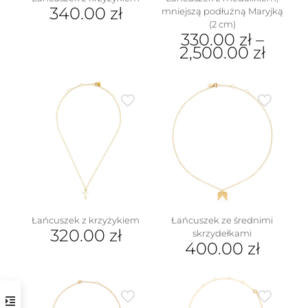
340.00
zł
mniejszą podłużną Maryjką
(2 cm)
330.00
zł
–
2,500.00
zł
Ten
produkt
ma
wiele
wariantów.
Opcje
można
wybrać
na
stronie
produktu
Łańcuszek z krzyżykiem
Łańcuszek ze średnimi
320.00
zł
skrzydełkami
400.00
zł