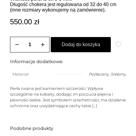
Długość chokera jest regulowana od 32 do 40 cm
(inne rozmiary wykonujemy na zamówienie).
550.00
zł
ilość
Choker
Dodaj do koszyka
LOLITA
1
(perły)
Informacje dodatkowe
Materiał
Pozłacany
,
Srebrny
Perła zwana jest kamieniem szczerości. Wpływa
szczególnie na kobiety, dodając im poczucia piękna i
pewności siebie. Jest symbolem szlachetności, ma działanie
ochronne oraz uwydatniające cechy takie
[…]
Podobne produkty