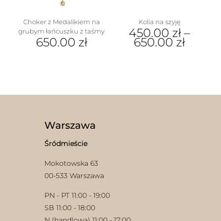
Choker z Medalikiem na
Kolia na szyję
450.00
zł
–
grubym łańcuszku z taśmy
650.00
zł
650.00
zł
Ten
produkt
ma
wiele
w
wariantów.
Opcje
można
wybrać
Warszawa
na
stronie
Śródmieście
produktu
Mokotowska 63
00-533 Warszawa
PN - PT 11:00 - 19:00
SB 11:00 - 18:00
N (handlowa) 11:00 - 17:00