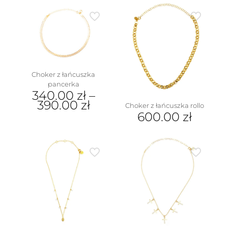
Choker z łańcuszka
pancerka
340.00
zł
–
390.00
zł
Choker z łańcuszka rollo
600.00
zł
Ten
produkt
ma
wiele
wariantów.
Opcje
można
wybrać
na
stronie
produktu