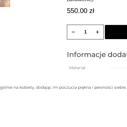
550.00
zł
ilość
Choker
LOLITA
1
(perły)
Informacje dod
Materiał
gólnie na kobiety, dodając im poczucia piękna i pewności siebie