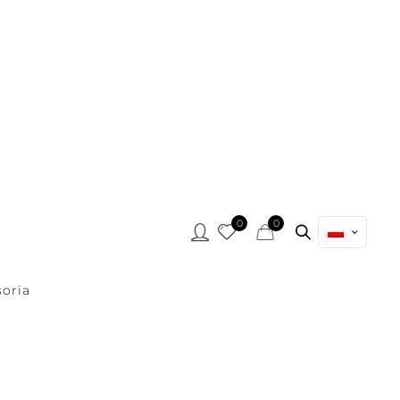
0
0
oria