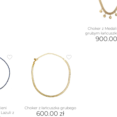
Choker z Medal
grubym łańcuszk
900.0
ieni
Choker z łańcuszka grubego
600.00
zł
Lazuli z