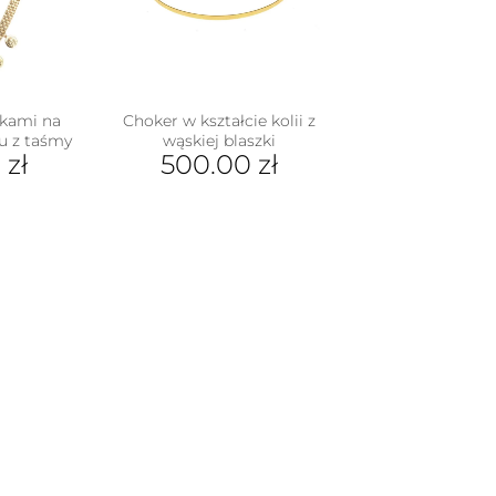
ikami na
Choker w kształcie kolii z
u z taśmy
wąskiej blaszki
0
zł
500.00
zł