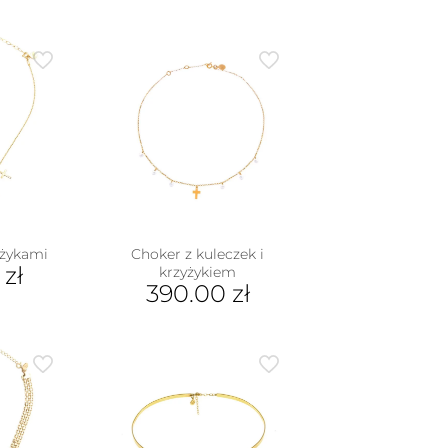
yżykami
Choker z kuleczek i
0
zł
krzyżykiem
390.00
zł