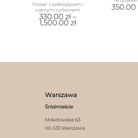
krzyżykie
Choker z półksiężycem i
350.00
czarnymi cyrkoniami
330.00
zł
–
1,500.00
zł
Ten
produkt
ma
wiele
wariantów.
Opcje
można
wybrać
na
stronie
produktu
Warszawa
Śródmieście
Mokotowska 63
00-533 Warszawa
w