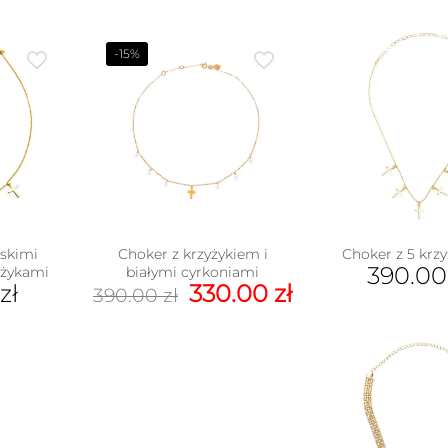
-15%
eskimi
Choker z krzyżykiem i
Choker z 5 krz
390.0
yżykami
białymi cyrkoniami
Pierwotna
Aktualna
zł
330.00
zł
390.00
zł
cena
cena
wynosiła:
wynosi:
390.00 zł.
330.00 zł.