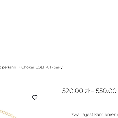
)
z perłami
/
Choker LOLITA 1 (perły)
520.00
zł
–
550.0
zwana jest kamieniem 