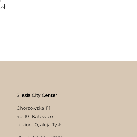
m
zł
Silesia City Center
Chorzowska 111
40-101 Katowice
poziom 0, aleja Tyska