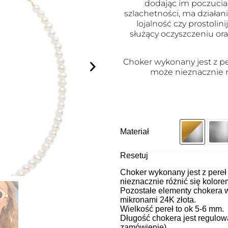
dodając im poczucia
szlachetności, ma działan
lojalność czy prostoli
służący oczyszczeniu or
Choker wykonany jest z p
może nieznacznie r
Materiał
Resetuj
Choker wykonany jest z pere
nieznacznie różnić się kolore
Pozostałe elementy chokera 
mikronami 24K złota.
Wielkość pereł to ok 5-6 mm.
Długość chokera jest regulo
zamówienie).