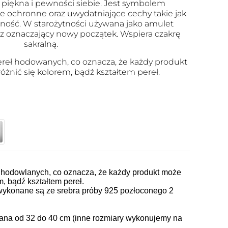
 piękna i pewności siebie. Jest symbolem
ie ochronne oraz uwydatniające cechy takie jak
nijność. W starożytności używana jako amulet
az oznaczający nowy początek. Wspiera czakrę
sakralną.
ereł hodowanych, co oznacza, że każdy produkt
óżnić się kolorem, bądź kształtem pereł.
ł hodowlanych, co oznacza, że każdy produkt może
m, bądź kształtem pereł.
wykonane są ze srebra próby 925 pozłoconego 2
wana od 32 do 40 cm (inne rozmiary wykonujemy na