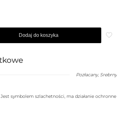
Dodaj do koszyka
atkowe
Pozłacany
,
Srebrny
. Jest symbolem szlachetności, ma działanie ochronne