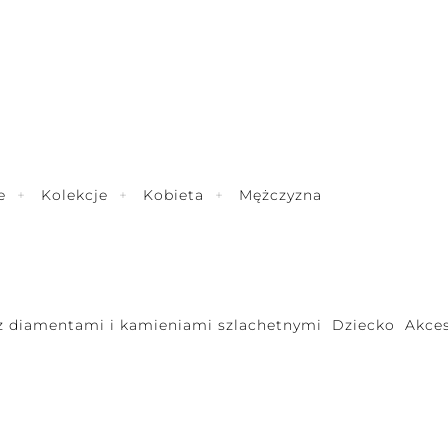
e
Kolekcje
Kobieta
Mężczyzna
 z diamentami i kamieniami szlachetnymi
Dziecko
Akces