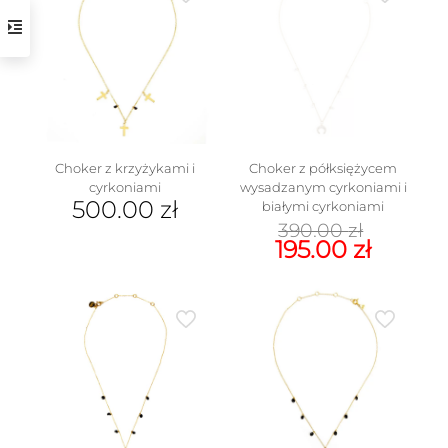
wiele
wariantów.
Opcje
można
wybrać
na
stronie
produktu
Choker z krzyżykami i
Choker z półksiężycem
cyrkoniami
wysadzanym cyrkoniami i
500.00
zł
białymi cyrkoniami
Pierw
390.00
zł
cena
Aktua
195.00
zł
wynosi
cena
390.00 
wynosi
195.00 