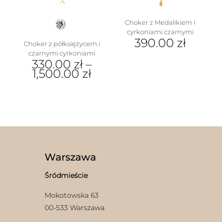
Choker z Medalikiem i
cyrkoniami czarnymi
390.00
zł
Choker z półksiężycem i
czarnymi cyrkoniami
330.00
zł
–
1,500.00
zł
Ten
produkt
ma
wiele
wariantów.
Opcje
można
wybrać
Warszawa
na
stronie
Śródmieście
produktu
Mokotowska 63
00-533 Warszawa