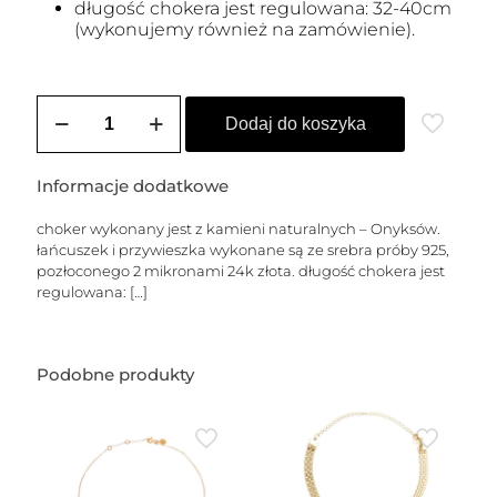
długość chokera jest regulowana: 32-40cm
(wykonujemy również na zamówienie).
ilość
Choker
Dodaj do koszyka
z
kamieni
naturalnych
Informacje dodatkowe
Onyks,
z
choker wykonany jest z kamieni naturalnych – Onyksów.
krzyżykiem
łańcuszek i przywieszka wykonane są ze srebra próby 925,
pozłoconego 2 mikronami 24k złota. długość chokera jest
regulowana:
[…]
Podobne produkty