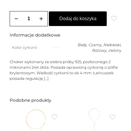
ilość
Choker
Dodaj do koszyka
pozłacany
DIANA
(4
Informacje dodatkowe
mm)
Biały
,
Czarny
,
Niebieski
,
Kolor cyrkonii
Różowy
,
zielony
Choker wykonany ze srebra próby 925, pozłoconego 2
mikronami 24K złota. Posiada oprawioną cyrkonię o szlifie
brylantowym. Wielkość cyrkonii to ok 4 mm. Łańcuszek
posiada regulację
[…]
Podobne produkty