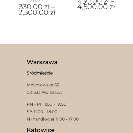
430.00
zł
–
330.00
zł
–
4,500.00
zł
2,500.00
zł
Ten
Ten
produkt
produkt
ma
ma
wiele
wiele
wariantów.
wariantów.
Opcje
Opcje
można
w
można
wybrać
wybrać
na
Warszawa
na
stronie
stronie
produktu
Śródmieście
produktu
Mokotowska 63
00-533 Warszawa
PN - PT 11:00 - 19:00
SB 11:00 - 18:00
N (handlowa) 11:00 - 17:00
Katowice