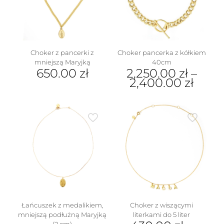
można
wybrać
na
stronie
produktu
Choker z pancerki z
Choker pancerka z kółkiem
mniejszą Maryjką
40cm
650.00
zł
2,250.00
zł
–
2,400.00
zł
Ten
produkt
ma
wiele
wariantów.
Opcje
można
wybrać
na
stronie
produktu
Łańcuszek z medalikiem,
Choker z wiszącymi
mniejszą podłużną Maryjką
literkami do 5 liter
(2 cm)