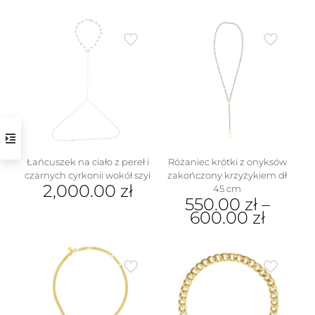
Łańcuszek na ciało z pereł i
Różaniec krótki z onyksów
czarnych cyrkonii wokół szyi
zakończony krzyżykiem dł
2,000.00
zł
45 cm
550.00
zł
–
600.00
zł
Ten
produkt
ma
wiele
wariantów.
Opcje