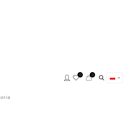
0
0
oria