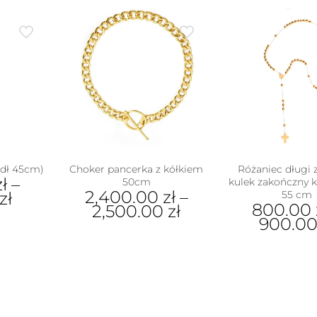
dł 45cm)
Choker pancerka z kółkiem
Różaniec długi 
zł
–
50cm
kulek zakończny 
2,400.00
zł
–
zł
55 cm
800.00
2,500.00
zł
900.0
Ten
ukt
Ten
produkt
pro
ma
e
ma
wiele
antów.
wiel
wariantów.
e
war
Opcje
na
Opc
można
ać