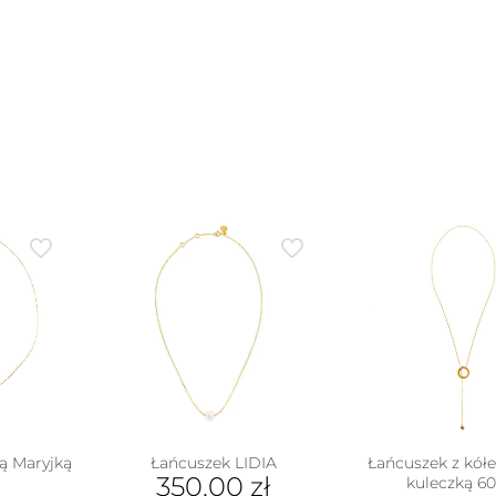
moż
wybrać
wyb
na
ie
na
stronie
uktu
stro
produktu
pro
ą Maryjką
Łańcuszek LIDIA
Łańcuszek z kół
350.00
zł
kuleczką 6