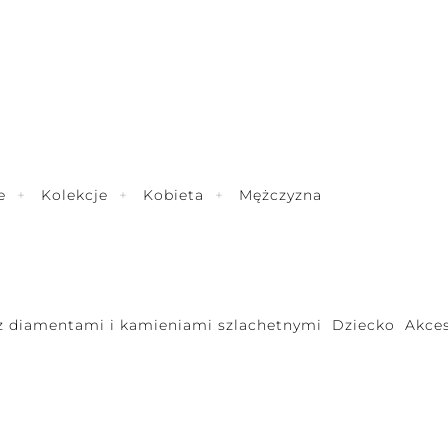
e
Kolekcje
Kobieta
Mężczyzna
 z diamentami i kamieniami szlachetnymi
Dziecko
Akces