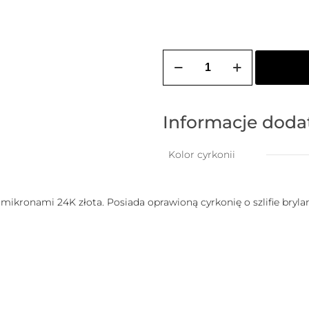
ilość
Choker
pozłacany
DIANA
(4
mm)
Informacje dod
Kolor cyrkonii
mikronami 24K złota. Posiada oprawioną cyrkonię o szlifie bryl