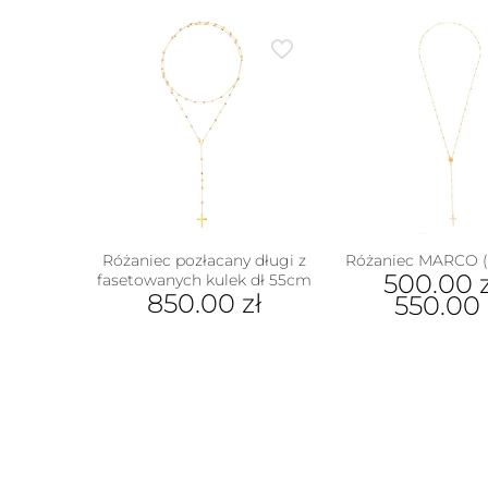
Różaniec pozłacany długi z
Różaniec MARCO (
500.00
fasetowanych kulek dł 55cm
850.00
zł
550.00
Ten
prod
ma
wiel
wari
Opcj
moż
wybr