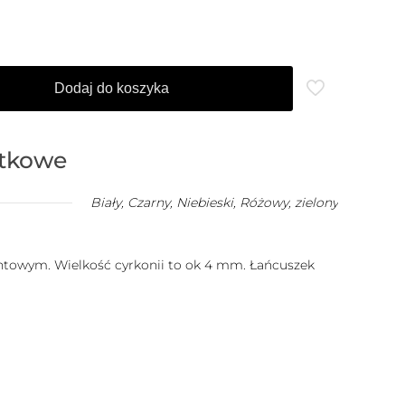
Dodaj do koszyka
atkowe
Biały
,
Czarny
,
Niebieski
,
Różowy
,
zielony
antowym. Wielkość cyrkonii to ok 4 mm. Łańcuszek