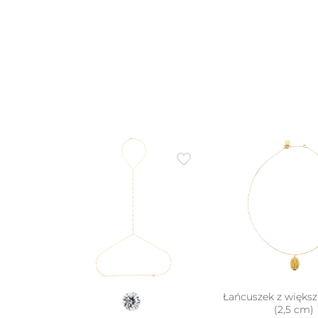
na
stron
prod
Łańcuszek z większ
(2,5 cm)