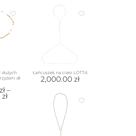
z dużych
Łańcuszek na ciało LOTTA
2,000.00
zł
krzyżem dł
zł
–
0
zł
dukt
e
iantów.
je