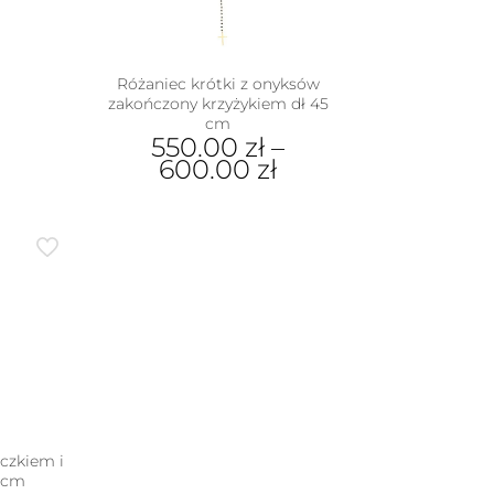
na
rać
nie
Różaniec krótki z onyksów
zakończony krzyżykiem dł 45
duktu
cm
550.00
zł
–
600.00
zł
Ten
produkt
ma
wiele
wariantów.
Opcje
można
wybrać
na
stronie
produktu
eczkiem i
0cm