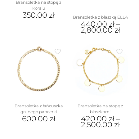
Bransoletka na stopę z
Koralu
350.00
zł
Bransoletka z blaszką ELLA
440.00
zł
–
2,800.00
zł
Ten
produkt
ma
wiele
wariantów.
Opcje
można
wybrać
na
stronie
produktu
Bransoletka z łańcuszka
Bransoletka na stopę z
grubego pancerki
blaszkami
600.00
zł
420.00
zł
–
2,500.00
zł
Ten
produkt