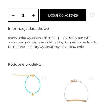
ilość
Bransoletka
Dodaj do koszyka
z
dużych
ogniw,
Informacje dodatkowe
srebrno-
złota
bransoletka wykonana ze srebra próby 925, w połowie
pozłoconego 2 mikronami 24k złota, długość bransoletki to
17 cm, inne rozmiary wykonujemy na zamówienie.
Podobne produkty