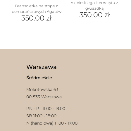
niebieskiego Hematytu z
Bransoletka na stopę z
gwiazdką
pomarańczowych Agatów
350.00
zł
350.00
zł
Warszawa
Śródmieście
Mokotowska 63
00-533 Warszawa
PN - PT 11:00 - 19:00
SB 11:00 - 18:00
N (handlowa) 11:00 - 17:00