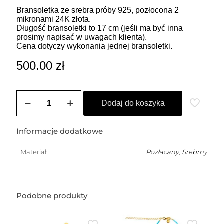
Bransoletka ze srebra próby 925, pozłocona 2
mikronami 24K złota.
Długość bransoletki to 17 cm (jeśli ma być inna
prosimy napisać w uwagach klienta).
Cena dotyczy wykonania jednej bransoletki.
500.00
zł
ilość
Bransoletka
Dodaj do koszyka
z
dużych
ankrowych
Informacje dodatkowe
ogniw
Materiał
Pozłacany
,
Srebrny
Podobne produkty