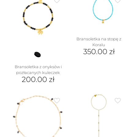
Bransoletka na stopę z
Koralu
350.00
zł
Bransoletka z onyksów i
pozłacanych kuleczek
200.00
zł