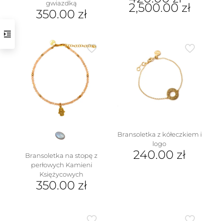
gwiazdką
2,500.00
zł
350.00
zł
Ten
produkt
ma
wiele
wariantów.
Opcje
można
wybrać
na
stronie
produktu
Bransoletka z kółeczkiem i
logo
240.00
zł
Bransoletka na stopę z
perłowych Kamieni
Księżycowych
350.00
zł