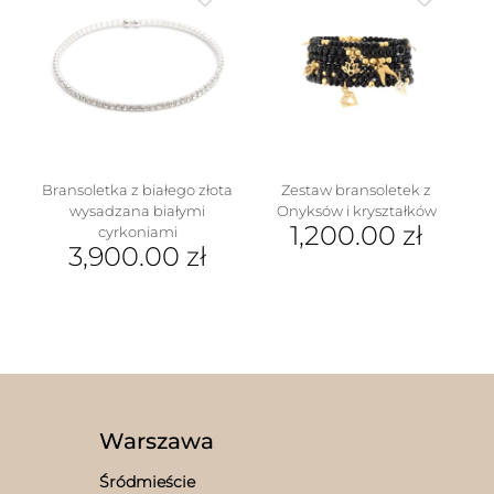
Bransoletka z białego złota
Zestaw bransoletek z
wysadzana białymi
Onyksów i kryształków
1,200.00
zł
cyrkoniami
3,900.00
zł
Warszawa
Śródmieście