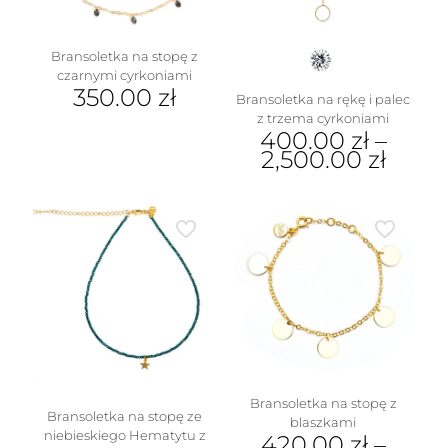
Bransoletka na stopę z
czarnymi cyrkoniami
350.00
zł
Bransoletka na rękę i palec
z trzema cyrkoniami
400.00
zł
–
2,500.00
zł
Ten
produkt
ma
wiele
wariantów.
Opcje
można
wybrać
na
stronie
produktu
Bransoletka na stopę z
Bransoletka na stopę ze
blaszkami
niebieskiego Hematytu z
420.00
zł
–