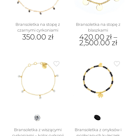
Bransoletka na stopę z
Bransoletka na stopę z
czarnymi cyrkoniami
blaszkami
350.00
zł
420.00
zł
–
2,500.00
zł
Ten
produkt
ma
wiele
wariantów.
Opcje
można
wybrać
na
stronie
produktu
Bransoletka z wiszącymi
Bransoletka z onyksów i
cyrkoniami – kolor cyrkonii
pozłacanych kuleczek