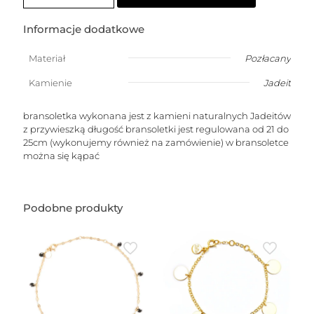
na
stopę
z
Informacje dodatkowe
różowych
Jadeitów
Materiał
Pozłacany
z
gwiazdką
Kamienie
Jadeit
bransoletka wykonana jest z kamieni naturalnych Jadeitów
z przywieszką długość bransoletki jest regulowana od 21 do
25cm (wykonujemy również na zamówienie) w bransoletce
można się kąpać
Podobne produkty