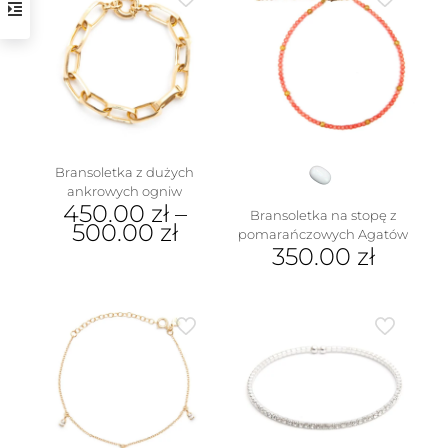
Bransoletka z dużych
ankrowych ogniw
450.00
zł
–
Bransoletka na stopę z
500.00
zł
pomarańczowych Agatów
350.00
zł
Ten
produkt
ma
wiele
wariantów.
Opcje
można
wybrać
na
stronie
produktu