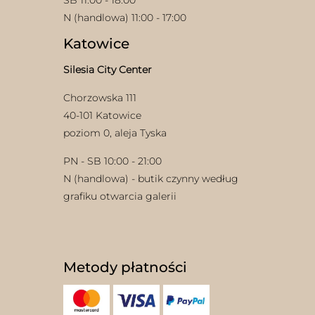
N (handlowa) 11:00 - 17:00
Katowice
Silesia City Center
Chorzowska 111
40-101 Katowice
w
poziom 0, aleja Tyska
PN - SB 10:00 - 21:00
N (handlowa) - butik czynny według
grafiku otwarcia galerii
Metody płatności