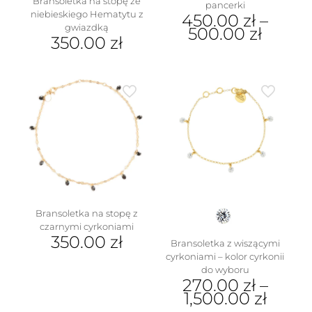
Bransoletka na stopę ze
pancerki
niebieskiego Hematytu z
450.00
zł
–
gwiazdką
500.00
zł
350.00
zł
Ten
produkt
ma
wiele
wariantów.
Opcje
można
wybrać
na
stronie
produktu
Bransoletka na stopę z
czarnymi cyrkoniami
350.00
zł
Bransoletka z wiszącymi
cyrkoniami – kolor cyrkonii
do wyboru
270.00
zł
–
1,500.00
zł