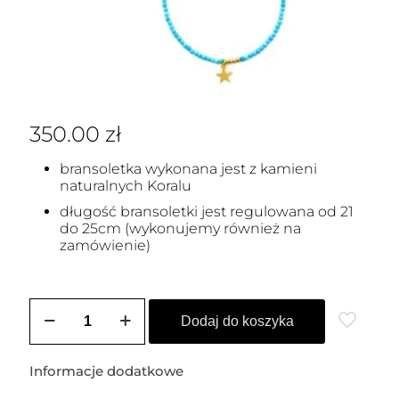
350.00
zł
bransoletka wykonana jest z kamieni
naturalnych Koralu
długość bransoletki jest regulowana od 21
do 25cm (wykonujemy również na
zamówienie)
ilość
Bransoletka
Dodaj do koszyka
na
stopę
z
Informacje dodatkowe
Koralu