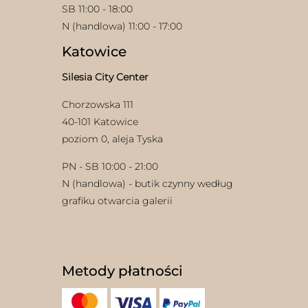
SB 11:00 - 18:00
N (handlowa) 11:00 - 17:00
Katowice
Silesia City Center
Chorzowska 111
w
40-101 Katowice
poziom 0, aleja Tyska
PN - SB 10:00 - 21:00
N (handlowa) - butik czynny według
grafiku otwarcia galerii
Metody płatności