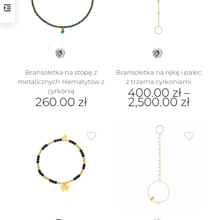
na
stronie
produktu
Bransoletka na stopę z
Bransoletka na rękę i palec
metalicznych Hematytów z
z trzema cyrkoniami
400.00
zł
–
cyrkonią
260.00
zł
2,500.00
zł
Ten
produkt
ma
wiele
wariantów.
Opcje
można
wybrać
na
stronie
produktu