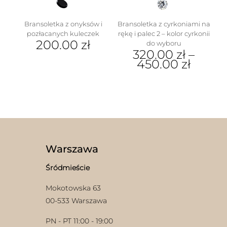
Bransoletka z onyksów i
Bransoletka z cyrkoniami na
pozłacanych kuleczek
rękę i palec 2 – kolor cyrkonii
200.00
zł
do wyboru
320.00
zł
–
450.00
zł
Ten
produkt
ma
wiele
wariantów.
Opcje
można
wybrać
Warszawa
na
stronie
Śródmieście
produktu
Mokotowska 63
00-533 Warszawa
PN - PT 11:00 - 19:00