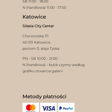
SB 11:00 - 18:00
N (handlowa) 11:00 - 17:00
Katowice
Silesia City Center
Chorzowska 111
40-101 Katowice
w
poziom 0, aleja Tyska
PN - SB 10:00 - 21:00
N (handlowa) - butik czynny według
grafiku otwarcia galerii
Metody płatności