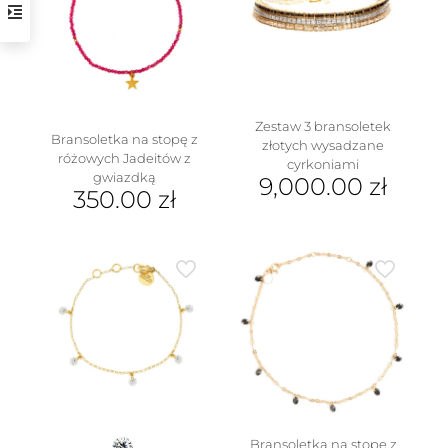
Opcje
można
wybrać
na
stronie
produktu
Zestaw 3 bransoletek
Bransoletka na stopę z
złotych wysadzane
różowych Jadeitów z
cyrkoniami
gwiazdką
9,000.00
zł
350.00
zł
Bransoletka na stopę z