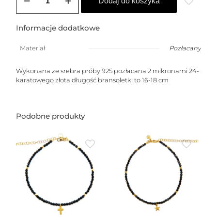
Bransoletka
Dodaj do koszyka
z
kółeczkiem
i
Informacje dodatkowe
logo
Materiał
Pozłacany
Wykonana ze srebra próby 925 pozłacana 2 mikronami 24-
karatowego złota długość bransoletki to 16-18 cm
Podobne produkty