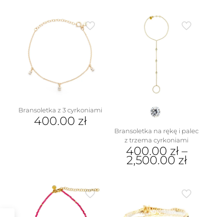
Ten
produkt
ma
wiele
wariantów.
Opcje
można
wybrać
na
stronie
produktu
Bransoletka z 3 cyrkoniami
400.00
zł
Bransoletka na rękę i palec
z trzema cyrkoniami
400.00
zł
–
2,500.00
zł
Ten
produkt
ma
wiele
wariantów.