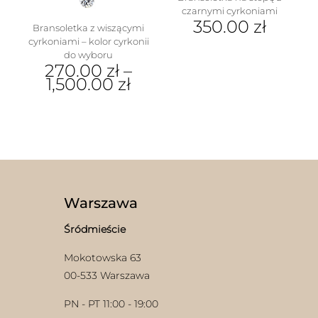
czarnymi cyrkoniami
350.00
zł
Bransoletka z wiszącymi
cyrkoniami – kolor cyrkonii
do wyboru
270.00
zł
–
1,500.00
zł
Ten
produkt
ma
wiele
wariantów.
Opcje
można
wybrać
Warszawa
na
stronie
Śródmieście
produktu
Mokotowska 63
00-533 Warszawa
PN - PT 11:00 - 19:00