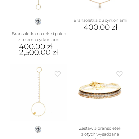
stronie
produktu
Bransoletka z 3 cyrkoniami
400.00
zł
Bransoletka na rękę i palec
z trzema cyrkoniami
400.00
zł
–
2,500.00
zł
Ten
produkt
ma
wiele
wariantów.
Opcje
można
wybrać
na
stronie
produktu
Zestaw 3 bransoletek
złotych wysadzane