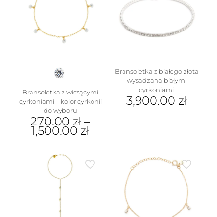
Bransoletka z białego złota
wysadzana białymi
cyrkoniami
Bransoletka z wiszącymi
3,900.00
zł
cyrkoniami – kolor cyrkonii
do wyboru
270.00
zł
–
1,500.00
zł
Ten
produkt
ma
wiele
wariantów.
Opcje
można
wybrać
na