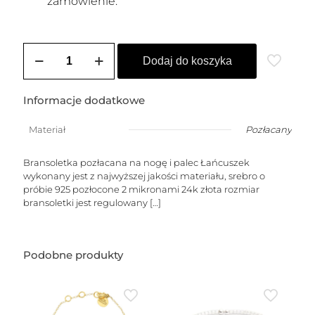
zamówienie.
ilość
Bransoletka
Dodaj do koszyka
pozłacana
na
stopę
Informacje dodatkowe
Materiał
Pozłacany
Bransoletka pozłacana na nogę i palec Łańcuszek
wykonany jest z najwyższej jakości materiału, srebro o
próbie 925 pozłocone 2 mikronami 24k złota rozmiar
bransoletki jest regulowany
[…]
Podobne produkty