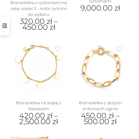
cyrkoniami
Bransoletka z cyrkoniami na
9,000.00
zł
rękę i palec 2 – kolor cyrkonii
do wyboru
320.00
zł
–
450.00
zł
Ten
produkt
ma
wiele
wariantów.
Opcje
można
wybrać
na
stronie
produktu
Bransoletka na stopę z
Bransoletka z dużych
blaszkami
ankrowych ogniw
420.00
zł
–
450.00
zł
–
2,500.00
zł
500.00
zł
Ten
Ten
produkt
produkt