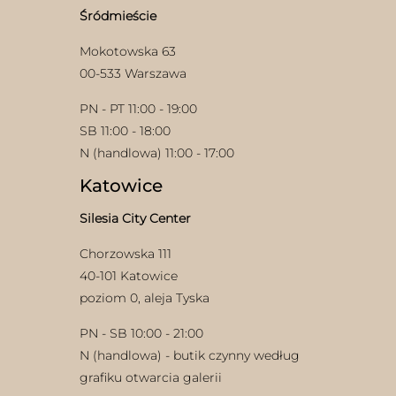
produktu
Śródmieście
Mokotowska 63
00-533 Warszawa
PN - PT 11:00 - 19:00
SB 11:00 - 18:00
N (handlowa) 11:00 - 17:00
w
Katowice
Silesia City Center
Chorzowska 111
40-101 Katowice
poziom 0, aleja Tyska
PN - SB 10:00 - 21:00
N (handlowa) - butik czynny według
grafiku otwarcia galerii