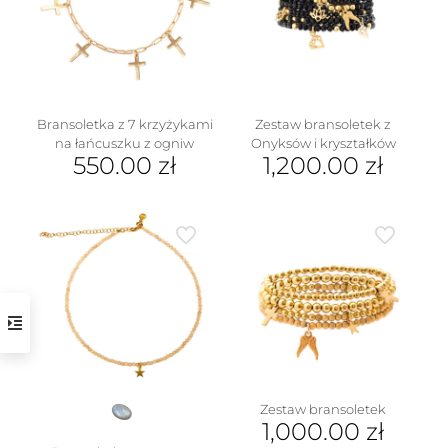
można
wybrać
na
stronie
produktu
Bransoletka z 7 krzyżykami
Zestaw bransoletek z
na łańcuszku z ogniw
Onyksów i kryształków
550.00
zł
1,200.00
zł
Zestaw bransoletek
1,000.00
zł