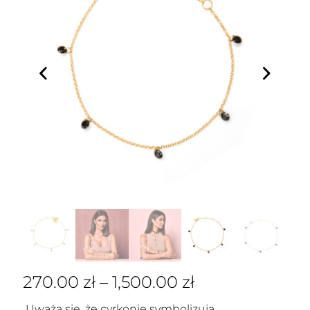
270.00
zł
–
1,500.00
zł
Uważa się, że cyrkonie symbolizują