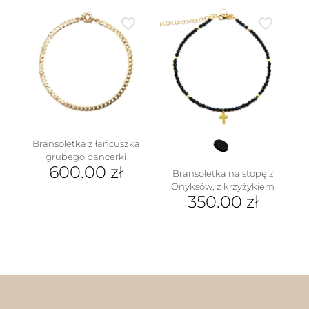
w
Bransoletka z łańcuszka
grubego pancerki
600.00
zł
Bransoletka na stopę z
Onyksów, z krzyżykiem
350.00
zł