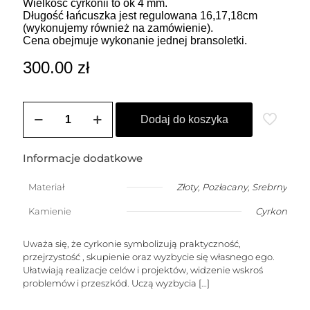
Wielkość cyrkonii to ok 4 mm.
Długość łańcuszka jest regulowana 16,17,18cm
(wykonujemy również na zamówienie).
Cena obejmuje wykonanie jednej bransoletki.
300.00
zł
ilość
Bransoletka
Dodaj do koszyka
z
wiszącymi
cyrkoniami
Informacje dodatkowe
-
kolor
Materiał
Złoty
,
Pozłacany
,
Srebrny
cyrkonii
do
Kamienie
Cyrkon
wyboru
Uważa się, że cyrkonie symbolizują praktyczność,
przejrzystość , skupienie oraz wyzbycie się własnego ego.
Ułatwiają realizacje celów i projektów, widzenie wskroś
problemów i przeszkód. Uczą wyzbycia
[…]