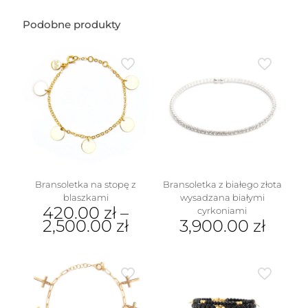
Podobne produkty
Bransoletka na stopę z
Bransoletka z białego złota
blaszkami
wysadzana białymi
420.00
zł
–
cyrkoniami
2,500.00
zł
3,900.00
zł
Ten
produkt
ma
wiele
wariantów.
Opcje