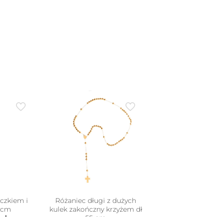
eczkiem i
Różaniec długi z dużych
0cm
kulek zakończny krzyżem dł