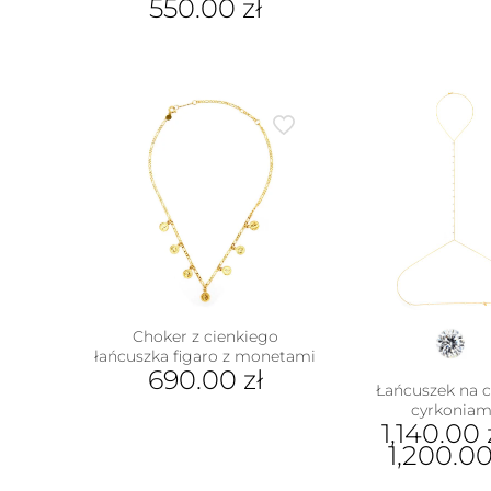
550.00
zł
Ten
produkt
ma
wiele
wariantów.
Opcje
można
wybrać
na
stronie
produktu
Choker z cienkiego
łańcuszka figaro z monetami
690.00
zł
Łańcuszek na c
cyrkoniam
1,140.00
1,200.0
Ten