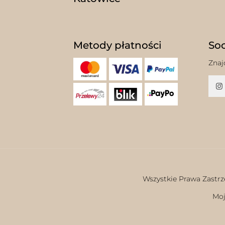
Metody płatności
Soc
Znaj
Wszystkie Prawa Zastrz
Moj
w