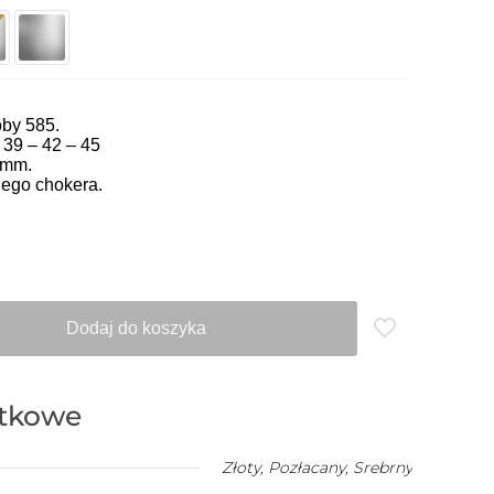
óby 585.
 39 – 42 – 45
 mm.
ego chokera.
Dodaj do koszyka
atkowe
Złoty
,
Pozłacany
,
Srebrny