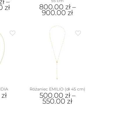
zł
–
55 cm
800.00
zł
–
00
zł
900.00
zł
Ten
dukt
produkt
ma
e
wiele
iantów.
wariantów.
je
Opcje
na
można
rać
wybrać
na
nie
stronie
duktu
produktu
IDIA
Różaniec EMILIO (dł 45 cm)
0
zł
500.00
zł
–
550.00
zł
Ten
produkt
ma
wiele