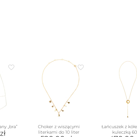
(1,5
cm)
ny „bra”
Choker z wiszącymi
Łańcuszek z kół
zł
literkami do 10 liter
kuleczką 6