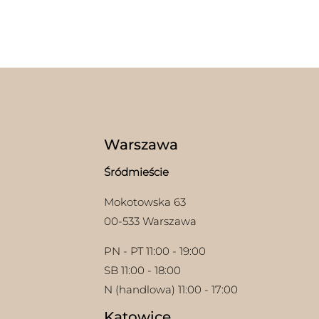
prod
ma
wiel
wari
Opcj
moż
wybr
na
stron
prod
Warszawa
Śródmieście
Mokotowska 63
00-533 Warszawa
PN - PT 11:00 - 19:00
SB 11:00 - 18:00
N (handlowa) 11:00 - 17:00
Katowice