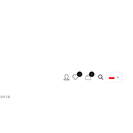
0
0
oria