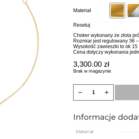
Materiał
Resetuj
Choker wykonany ze złota pr
Rozmiar jest regulowany 36 –
Wysokość zawieszki to ok 15
Cena dotyczy wykonania jedn
3,300.00
zł
Brak w magazynie
ilość
ZOZO
CHARMS
-
Choker
z
Informacje dod
przywieszką
w
kształcie
Materiał
ważki