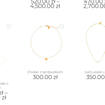
520.00
zł
–
470.00
4,500.00
zł
2,700.
Ten
Ten
produkt
pro
ma
ma
wiele
wiel
wariantów.
war
Opcje
Opc
można
moż
wybrać
wyb
na
na
stronie
stro
produktu
pro
Choker z serduszkiem
Łańcuszek L
300.00
zł
350.0
iało z
i
zł
–
0
zł