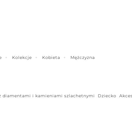
e
Kolekcje
Kobieta
Mężczyzna
 z diamentami i kamieniami szlachetnymi
Dziecko
Akces