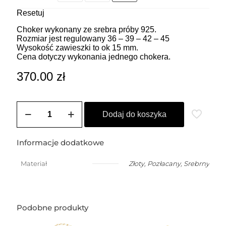
Resetuj
Choker wykonany ze srebra próby 925.
Rozmiar jest regulowany 36 – 39 – 42 – 45
Wysokość zawieszki to ok 15 mm.
Cena dotyczy wykonania jednego chokera.
370.00
zł
ilość
ZOZO
Dodaj do koszyka
CHARMS
-
Choker
Informacje dodatkowe
z
przywieszką
Materiał
Złoty
,
Pozłacany
,
Srebrny
w
kształcie
ważki
(1,5
cm)
Podobne produkty