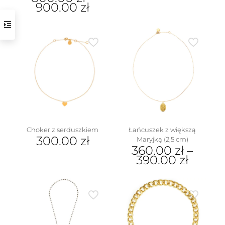
900.00
zł
Ten
produkt
ma
wiele
wariantów.
Opcje
można
wybrać
na
stronie
produktu
Choker z serduszkiem
Łańcuszek z większą
300.00
zł
Maryjką (2,5 cm)
360.00
zł
–
390.00
zł
Ten
produkt
ma
wiele
wariantów.
Opcje