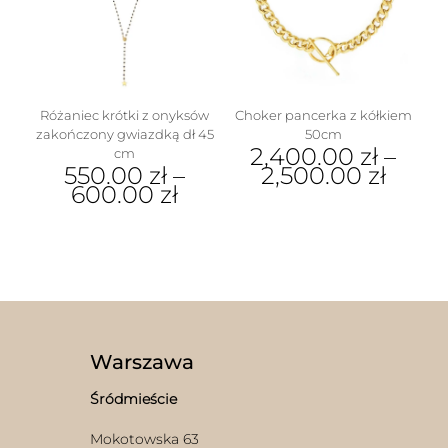
można
wybrać
na
stronie
produktu
Różaniec krótki z onyksów
Choker pancerka z kółkiem
zakończony gwiazdką dł 45
50cm
2,400.00
zł
–
cm
550.00
zł
–
2,500.00
zł
600.00
zł
Ten
Ten
produkt
produkt
ma
ma
wiele
wiele
wariantów.
wariantów.
Opcje
Opcje
można
można
wybrać
wybrać
na
Warszawa
na
stronie
stronie
produktu
Śródmieście
produktu
Mokotowska 63