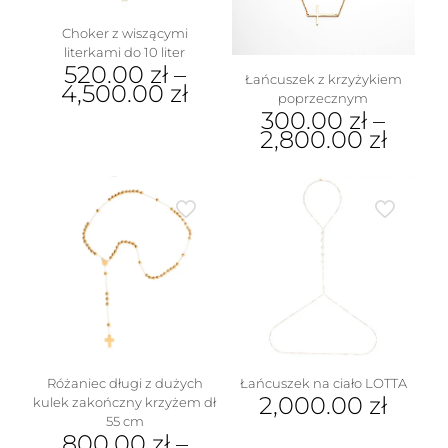
Choker z wiszącymi
literkami do 10 liter
520.00
zł
–
Łańcuszek z krzyżykiem
4,500.00
zł
poprzecznym
300.00
zł
–
Ten
2,800.00
zł
produkt
ma
Ten
wiele
produkt
wariantów.
ma
Opcje
wiele
można
wariantów.
wybrać
Opcje
na
można
stronie
wybrać
produktu
na
stronie
produktu
Różaniec długi z dużych
Łańcuszek na ciało LOTTA
2,000.00
zł
kulek zakończny krzyżem dł
55 cm
800.00
zł
–