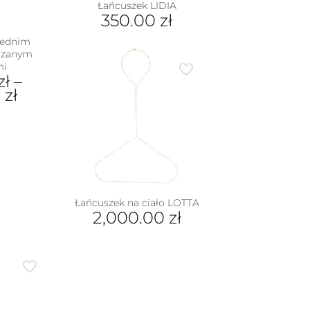
Łańcuszek LIDIA
350.00
zł
rednim
dzanym
mi
zł
–
0
zł
dukt
e
iantów.
je
na
Łańcuszek na ciało LOTTA
rać
2,000.00
zł
nie
duktu