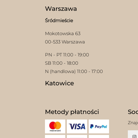
produktu
Warszawa
Śródmieście
Mokotowska 63
00-533 Warszawa
PN - PT 11:00 - 19:00
SB 11:00 - 18:00
N (handlowa) 11:00 - 17:00
Katowice
Metody płatności
Soc
Znaj
w