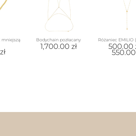
z mniejszą
Bodychain pozłacany
Różaniec EMILIO 
1,700.00
zł
500.00
zł
550.0
Ten
pro
ma
wiel
war
Opc
moż
wyb
na
stro
pro