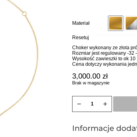
Materiał
Resetuj
Choker wykonany ze złota pr
Rozmiar jest regulowany -32 
Wysokość zawieszki to ok 10
Cena dotyczy wykonania jedn
3,000.00
zł
Brak w magazynie
ilość
ZOZO
CHARMS
-
Choker
z
Informacje dod
przywieszką
w