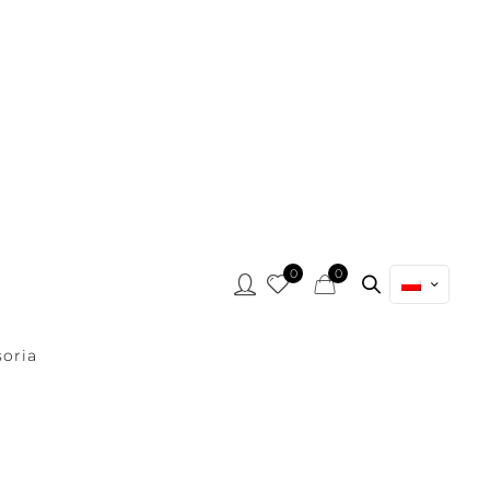
0
0
oria