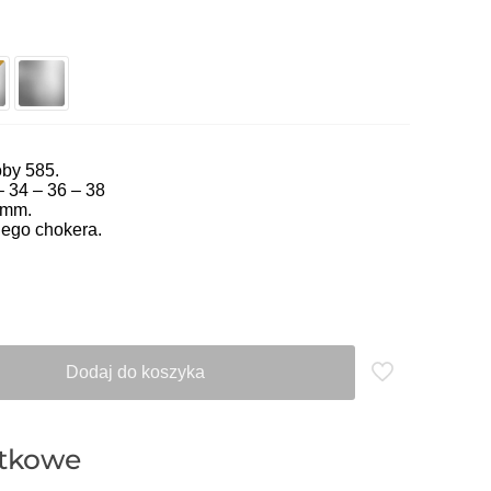
óby 585.
– 34 – 36 – 38
 mm.
ego chokera.
Dodaj do koszyka
atkowe