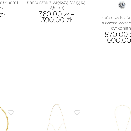
dł 45cm)
Łańcuszek z większą Maryjką
zł
–
(2,5 cm)
360.00
zł
–
zł
Łańcuszek z ś
390.00
zł
krzyżem wysa
Ten
ukt
cyrkonia
570.00
produkt
600.0
ma
e
wiele
antów.
Ten
wariantów.
e
pro
Opcje
na
ma
można
ać
wiel
wybrać
war
na
ie
Opc
stronie
uktu
moż
produktu
wyb
na
stro
pro