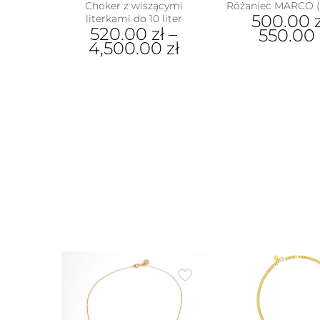
Choker z wiszącymi
Różaniec MARCO (
500.00
literkami do 10 liter
520.00
zł
–
550.00
4,500.00
zł
Ten
Ten
prod
produkt
ma
ma
wiel
wiele
wari
wariantów.
Opcj
Opcje
moż
można
wybr
wybrać
na
na
stron
stronie
prod
produktu