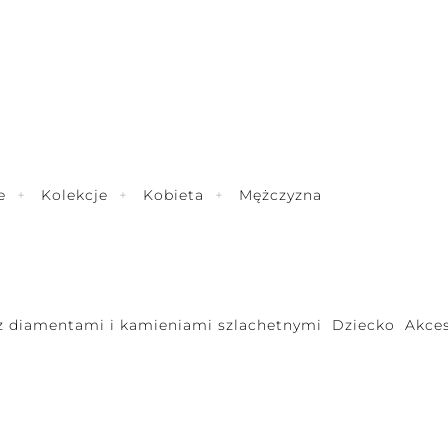
e
Kolekcje
Kobieta
Mężczyzna
 z diamentami i kamieniami szlachetnymi
Dziecko
Akces