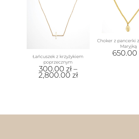
Choker z pancerki 
Maryjką
650.00
Łańcuszek z krzyżykiem
poprzecznym
300.00
zł
–
2,800.00
zł
Ten
produkt
ma
wiele
wariantów.
Opcje
można
wybrać
na
stronie