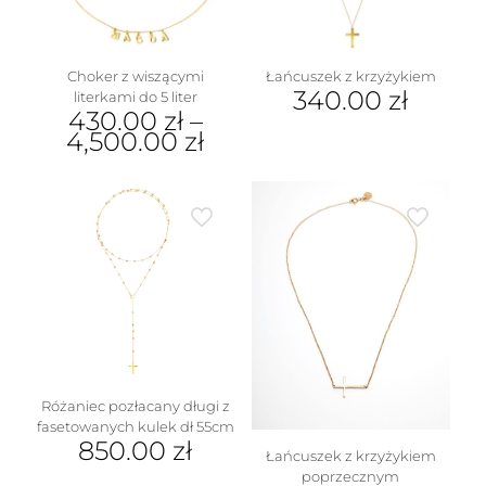
na
stronie
produktu
Choker z wiszącymi
Łańcuszek z krzyżykiem
340.00
zł
literkami do 5 liter
430.00
zł
–
4,500.00
zł
Ten
produkt
ma
wiele
wariantów.
Opcje
można
wybrać
na
stronie
produktu
Różaniec pozłacany długi z
fasetowanych kulek dł 55cm
850.00
zł
Łańcuszek z krzyżykiem
poprzecznym