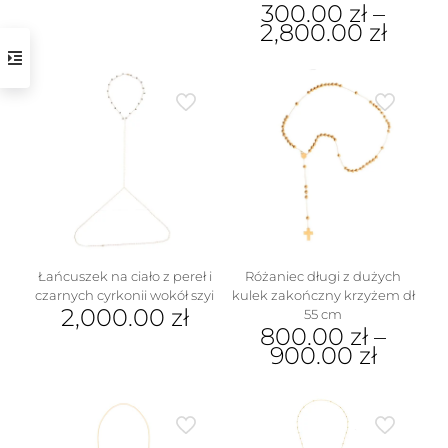
300.00
zł
–
2,800.00
zł
Ten
produkt
ma
wiele
wariantów.
Opcje
można
wybrać
na
stronie
produktu
Łańcuszek na ciało z pereł i
Różaniec długi z dużych
czarnych cyrkonii wokół szyi
kulek zakończny krzyżem dł
2,000.00
zł
55 cm
800.00
zł
–
900.00
zł
Ten
produkt
ma
wiele