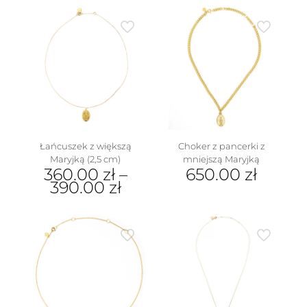
Łańcuszek z większą
Choker z pancerki z
Maryjką (2,5 cm)
mniejszą Maryjką
360.00
zł
–
650.00
zł
390.00
zł
Ten
produkt
ma
wiele
wariantów.
Opcje
można
wybrać