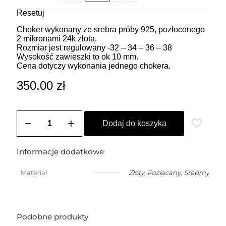
Resetuj
Choker wykonany ze srebra próby 925, pozłoconego
2 mikronami 24k złota.
Rozmiar jest regulowany -32 – 34 – 36 – 38
Wysokość zawieszki to ok 10 mm.
Cena dotyczy wykonania jednego chokera.
350.00
zł
ilość
ZOZO
Dodaj do koszyka
CHARMS
-
Choker
Informacje dodatkowe
z
przywieszką
Materiał
Złoty
,
Pozłacany
,
Srebrny
w
kształcie
mniejszej
palmy
(1
Podobne produkty
cm)