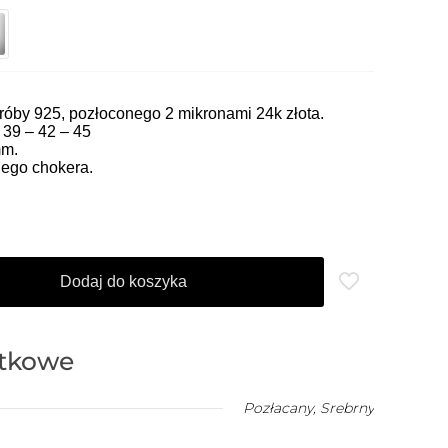
óby 925, pozłoconego 2 mikronami 24k złota.
 39 – 42 – 45
mm.
ego chokera.
Dodaj do koszyka
atkowe
Pozłacany
,
Srebrny