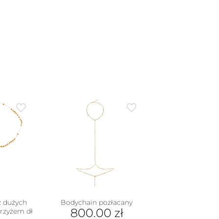
z dużych
Bodychain pozłacany
800.00
zł
krzyżem dł