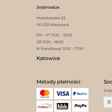
Śródmieście
Mokotowska 63
00-533 Warszawa
PN - PT 11:00 - 19:00
SB 11:00 - 18:00
N (handlowa) 11:00 - 17:00
Katowice
Metody płatności
Soc
Znaj
w