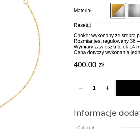
Materiał
Resetuj
Choker wykonany ze srebra pr
Rozmiar jest regulowany 36 –
Wymiary zawieszki to ok 14 
Cena dotyczy wykonania jedn
400.00
zł
ilość
ZOZO
CHARMS
-
Choker
z
Informacje dod
przywieszką
w
kształcie
Materiał
chłopca
(