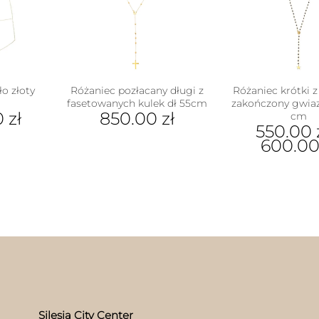
ło złoty
Różaniec pozłacany długi z
Różaniec krótki 
fasetowanych kulek dł 55cm
zakończony gwiaz
0
zł
850.00
zł
cm
550.00
600.0
Ten
pro
ma
wiel
war
Opc
moż
wyb
na
stro
pro
Silesia City Center