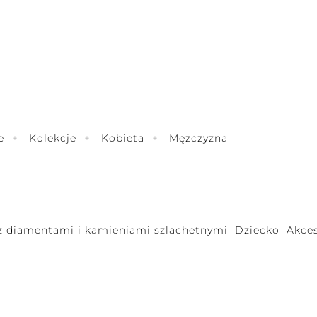
e
Kolekcje
Kobieta
Mężczyzna
 z diamentami i kamieniami szlachetnymi
Dziecko
Akces