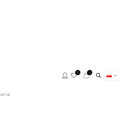
0
0
oria