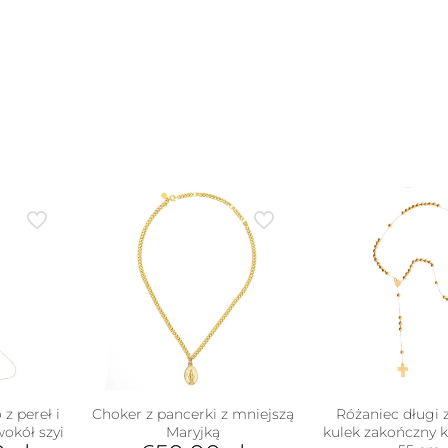
1,5
cm)
z pereł i
Choker z pancerki z mniejszą
Różaniec długi 
wokół szyi
Maryjką
kulek zakończny 