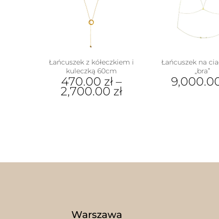
Łańcuszek z kółeczkiem i
Łańcuszek na cia
kuleczką 60cm
„bra”
470.00
zł
–
9,000.0
2,700.00
zł
Ten
produkt
ma
wiele
wariantów.
Opcje
można
wybrać
na
stronie
produktu
Warszawa