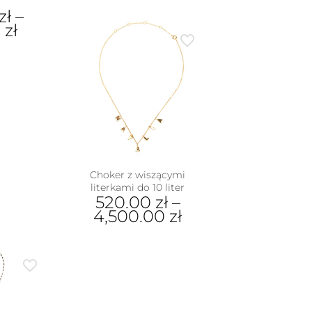
zł
–
0
zł
dukt
e
iantów.
je
na
rać
nie
Choker z wiszącymi
literkami do 10 liter
duktu
520.00
zł
–
4,500.00
zł
Ten
produkt
ma
wiele
wariantów.
Opcje