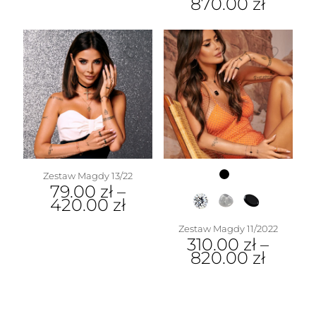
870.00
zł
w
Zestaw Magdy 13/22
79.00
zł
–
420.00
zł
Zestaw Magdy 11/2022
310.00
zł
–
820.00
zł