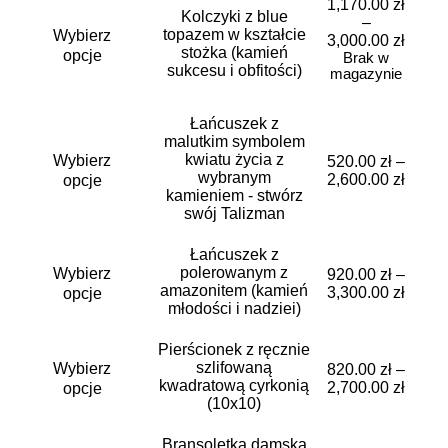
1,170.00
zł
Kolczyki z blue
Ten
–
topazem w kształcie
Wybierz
produkt
3,000.00
zł
stożka (kamień
ma
opcje
Brak w
sukcesu i obfitości)
wiele
magazynie
wariantów.
Opcje
Łańcuszek z
można
malutkim symbolem
Ten
wybrać
kwiatu życia z
Wybierz
produkt
520.00
zł
–
na
wybranym
ma
2,600.00
zł
opcje
stronie
kamieniem - stwórz
wiele
produktu
swój Talizman
wariantów.
Opcje
można
Łańcuszek z
Ten
wybrać
polerowanym z
Wybierz
produkt
920.00
zł
–
na
amazonitem (kamień
ma
3,300.00
zł
opcje
stronie
młodości i nadziei)
wiele
produktu
wariantów.
Opcje
Pierścionek z ręcznie
Ten
można
szlifowaną
Wybierz
produkt
820.00
zł
–
wybrać
kwadratową cyrkonią
ma
2,700.00
zł
opcje
na
(10x10)
wiele
stronie
wariantów.
produktu
Opcje
Bransoletka damska