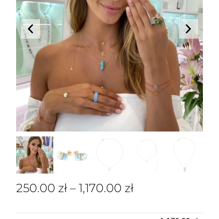
250.00
zł
–
1,170.00
zł