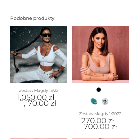
Podobne produkty
Zestaw Magdy 15/22
1,050.00
zł
–
1,170.00
zł
Zestaw Magdy 1/2022
270.00
zł
–
700.00
zł