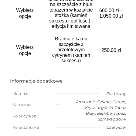
można
na szczęście z blue
Ten
wybrać
topazem w kształcie
Wybierz
produkt
600.00
zł
–
na
stożka (kamień
ma
1,050.00
zł
opcje
stronie
sukcesu i obfitości) -
wiele
produktu
edycja limitowana
wariantów.
Opcje
można
Bransoletka na
Ten
wybrać
szczęście z
Wybierz
produkt
na
przelotowym
250.00
zł
ma
opcje
stronie
cytrynem (kamień
wiele
produktu
sukcesu)
wariantów.
Opcje
można
wybrać
Informacje dodatkowe
na
stronie
Materiał
Pozłacany
produktu
Amazonit
,
Cyrkon
,
Cytryn
,
Kamienie
Kryształ górski
,
Topaz
Biały
,
Błękitny topaz
,
Kolor cyrkonii
Szmaragdowy
Kolor sznurka
Czerwony