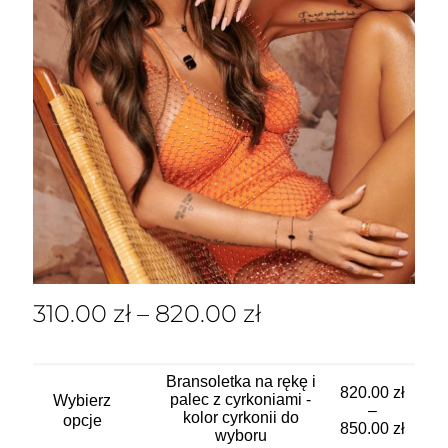
310.00
zł
–
820.00
zł
Bransoletka na rękę i
Ten
820.00
zł
palec z cyrkoniami -
Wybierz
produkt
–
kolor cyrkonii do
ma
opcje
850.00
zł
wyboru
wiele