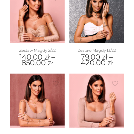
Zestaw Magdy 13/22
Zestaw Magdy 2/22
79.00
zł
–
140.00
zł
–
420.00
zł
850.00
zł