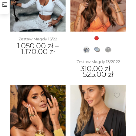
Zestaw Magdy 15/22
1,050.00
zł
–
1,170.00
zł
Zestaw Magdy 13/2022
310.00
zł
–
525.00
zł