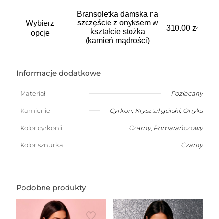
wariantów.
Opcje
Bransoletka damska na
Ten
można
szczęście z onyksem w
Wybierz
produkt
310.00
zł
wybrać
kształcie stożka
ma
opcje
na
(kamień mądrości)
wiele
stronie
wariantów.
produktu
Opcje
można
Informacje dodatkowe
wybrać
na
Materiał
Pozłacany
stronie
produktu
Kamienie
Cyrkon
,
Kryształ górski
,
Onyks
Kolor cyrkonii
Czarny
,
Pomarańczowy
Kolor sznurka
Czarny
Podobne produkty