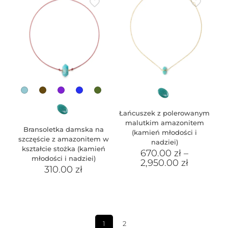
Łańcuszek z polerowanym
malutkim amazonitem
Bransoletka damska na
(kamień młodości i
szczęście z amazonitem w
nadziei)
kształcie stożka (kamień
670.00
zł
–
młodości i nadziei)
2,950.00
zł
310.00
zł
1
2