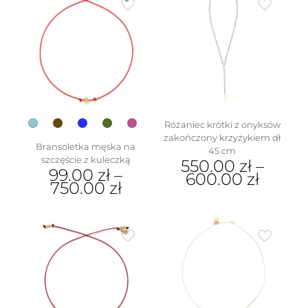
wiele
wiele
wariantów.
wariantów.
Opcje
Opcje
można
można
wybrać
wybrać
na
na
stronie
stronie
produktu
produktu
Różaniec krótki z onyksów
zakończony krzyżykiem dł
Bransoletka męska na
45 cm
szczęście z kuleczką
550.00
zł
–
99.00
zł
–
600.00
zł
750.00
zł
Ten
Ten
produkt
produkt
ma
ma
wiele
wiele
wariantów.
wariantów.
Opcje
Opcje
można
można
wybrać
wybrać
na