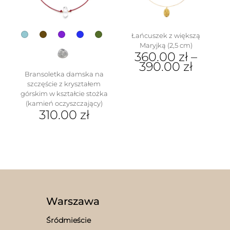
na
stronie
stronie
produktu
produktu
Łańcuszek z większą
Maryjką (2,5 cm)
360.00
zł
–
390.00
zł
Bransoletka damska na
Ten
szczęście z kryształem
produkt
górskim w kształcie stożka
ma
(kamień oczyszczający)
wiele
310.00
zł
wariantów.
Ten
Opcje
produkt
można
ma
wybrać
wiele
na
wariantów.
stronie
Opcje
produktu
można
wybrać
Warszawa
na
stronie
Śródmieście
produktu