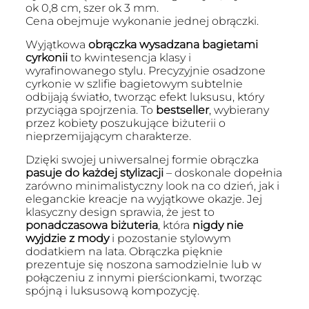
ok 0,8 cm, szer ok 3 mm.
Cena obejmuje wykonanie jednej obrączki.
Wyjątkowa
obrączka wysadzana bagietami
cyrkonii
to kwintesencja klasy i
wyrafinowanego stylu. Precyzyjnie osadzone
cyrkonie w szlifie bagietowym subtelnie
odbijają światło, tworząc efekt luksusu, który
przyciąga spojrzenia. To
bestseller
, wybierany
przez kobiety poszukujące biżuterii o
nieprzemijającym charakterze.
Dzięki swojej uniwersalnej formie obrączka
pasuje do każdej stylizacji
– doskonale dopełnia
zarówno minimalistyczny look na co dzień, jak i
eleganckie kreacje na wyjątkowe okazje. Jej
klasyczny design sprawia, że jest to
ponadczasowa biżuteria
, która
nigdy nie
wyjdzie z mody
i pozostanie stylowym
dodatkiem na lata. Obrączka pięknie
prezentuje się noszona samodzielnie lub w
połączeniu z innymi pierścionkami, tworząc
spójną i luksusową kompozycję.