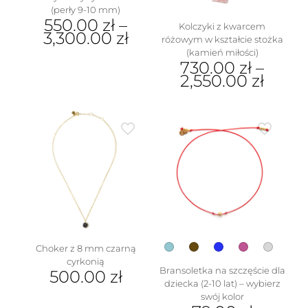
(perły 9-10 mm)
550.00
zł
–
Kolczyki z kwarcem
3,300.00
zł
różowym w kształcie stożka
(kamień miłości)
Ten
730.00
zł
–
produkt
2,550.00
zł
ma
wiele
Ten
wariantów.
produkt
Opcje
ma
można
wiele
wybrać
wariantów.
na
Opcje
stronie
można
produktu
wybrać
na
stronie
produktu
Choker z 8 mm czarną
cyrkonią
Bransoletka na szczęście dla
500.00
zł
dziecka (2-10 lat) – wybierz
swój kolor