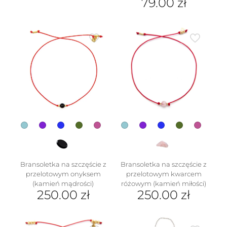
79.00
zł
Ten
produkt
ma
wiele
wariantów.
Opcje
można
wybrać
na
stronie
produktu
Bransoletka na szczęście z
Bransoletka na szczęście z
przelotowym onyksem
przelotowym kwarcem
(kamień mądrości)
różowym (kamień miłości)
250.00
zł
250.00
zł
Ten
Ten
produkt
produkt
ma
ma