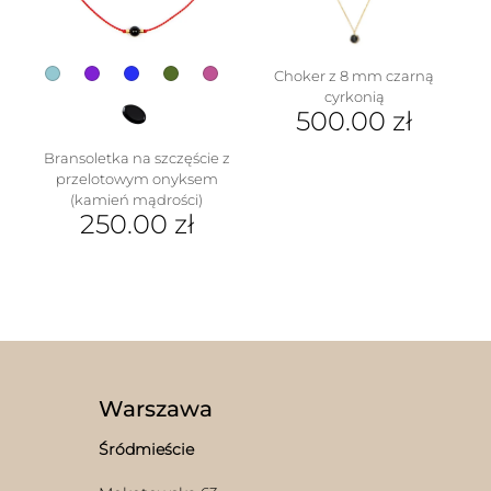
na
stronie
produktu
Choker z 8 mm czarną
cyrkonią
500.00
zł
Bransoletka na szczęście z
przelotowym onyksem
(kamień mądrości)
250.00
zł
Ten
produkt
ma
wiele
wariantów.
Opcje
można
wybrać
Warszawa
na
stronie
Śródmieście
produktu