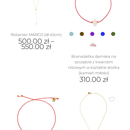
wybrać
można
na
wybrać
stronie
na
produktu
stronie
produktu
Różaniec MARCO (dł 45cm)
500.00
zł
–
550.00
zł
Ten
Bransoletka damska na
produkt
szczęście z kwarcem
ma
różowym w kształcie stożka
wiele
(kamień miłości)
wariantów.
310.00
zł
Opcje
Ten
można
produkt
wybrać
ma
na
wiele
stronie
wariantów.
produktu
Opcje
można
wybrać