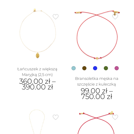
Łańcuszek z większą
Maryjką (2,5 cm)
Bransoletka męska na
360.00
zł
–
szczęście z kuleczką
390.00
zł
99.00
zł
–
Ten
750.00
zł
produkt
Ten
ma
produkt
wiele
ma
wariantów.
wiele
Opcje
wariantów.
można
Opcje