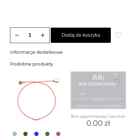
ilość
Obrączka
Dodaj do koszyka
srebrna
BIANCA
(bagieta)
Informacje dodatkowe
Podobne produkty
Bon upominkowy / voucher
0.00
zł