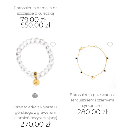
Bransoletka damska na
szczęście z kuleczką
79.00
zł
–
550.00
zł
Ten
produkt
ma
wiele
wariantów.
Opcje
można
wybrać
na
stronie
produktu
Bransoletka pozłacana z
serduszkiem i czarnymi
cyrkoniami
Bransoletka z kryształu
280.00
zł
górskiego z grawerem
(kamień oczyszczający)
270.00
zł