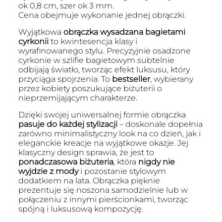
ok 0,8 cm, szer ok 3 mm.
Cena obejmuje wykonanie jednej obrączki.
Wyjątkowa
obrączka wysadzana bagietami
cyrkonii
to kwintesencja klasy i
wyrafinowanego stylu. Precyzyjnie osadzone
cyrkonie w szlifie bagietowym subtelnie
odbijają światło, tworząc efekt luksusu, który
przyciąga spojrzenia. To
bestseller
, wybierany
przez kobiety poszukujące biżuterii o
nieprzemijającym charakterze.
Dzięki swojej uniwersalnej formie obrączka
pasuje do każdej stylizacji
– doskonale dopełnia
zarówno minimalistyczny look na co dzień, jak i
eleganckie kreacje na wyjątkowe okazje. Jej
klasyczny design sprawia, że jest to
ponadczasowa biżuteria
, która
nigdy nie
wyjdzie z mody
i pozostanie stylowym
dodatkiem na lata. Obrączka pięknie
prezentuje się noszona samodzielnie lub w
połączeniu z innymi pierścionkami, tworząc
spójną i luksusową kompozycję.