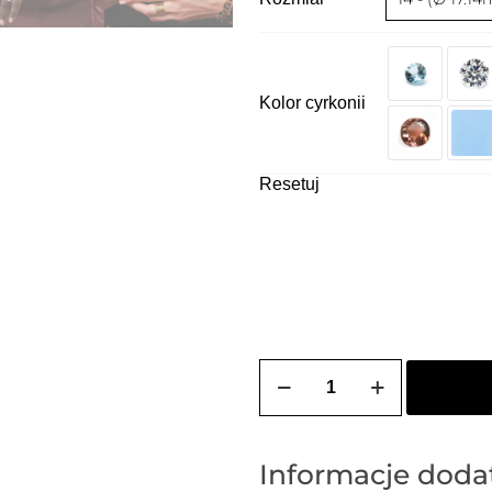
Kolor cyrkonii
Resetuj
ilość
Obrączka
srebrna
BIANCA
(bagieta)
Informacje dod