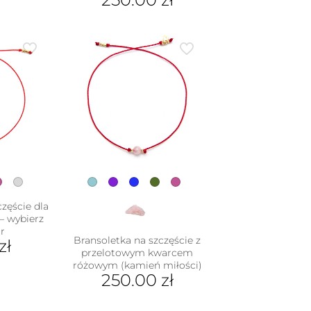
Ten
produkt
ma
wiele
wariantów.
Opcje
można
wybrać
na
stronie
produktu
zęście dla
 – wybierz
r
Bransoletka na szczęście z
zł
przelotowym kwarcem
różowym (kamień miłości)
250.00
zł
dukt
Ten
e