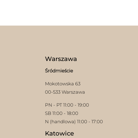
ma
Opcje
wiel
można
wari
wybrać
Opcj
na
moż
stronie
wybr
produktu
na
stron
prod
Warszawa
Śródmieście
Mokotowska 63
00-533 Warszawa
PN - PT 11:00 - 19:00
SB 11:00 - 18:00
N (handlowa) 11:00 - 17:00
Katowice