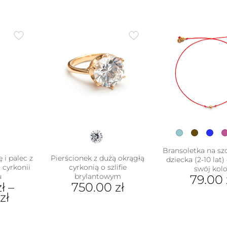
Bransoletka na szc
 i palec z
Pierścionek z dużą okrągłą
dziecka (2-10 lat)
 cyrkonii
cyrkonią o szlifie
swój kolo
u
brylantowym
79.00
zł
–
750.00
zł
Ten
0
zł
Ten
pro
produkt
ma
ukt
ma
wiel