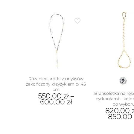
wariantów.
Opcje
można
wybrać
na
stronie
produktu
Różaniec krótki z onyksów
zakończony krzyżykiem dł 45
cm
Bransoletka na rękę
550.00
zł
–
cyrkoniami – kolor
600.00
zł
do wybor
820.00
Ten
850.0
produkt
ma
Ten
wiele
prod
wariantów.