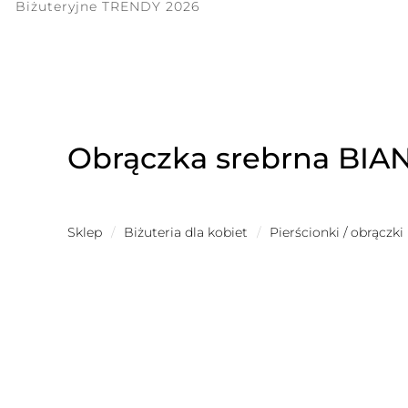
Biżuteryjne TRENDY 2026
Obrączka srebrna BIAN
Sklep
/
Biżuteria dla kobiet
/
Pierścionki / obrączki