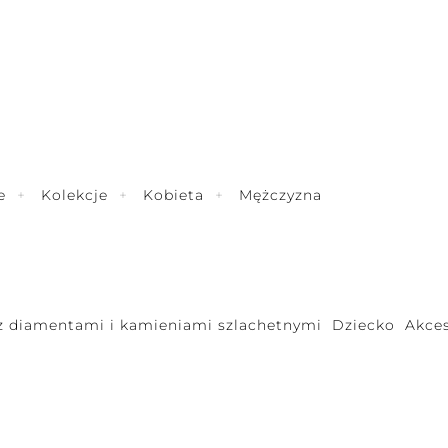
e
Kolekcje
Kobieta
Mężczyzna
 z diamentami i kamieniami szlachetnymi
Dziecko
Akces