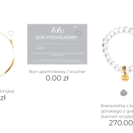
Bon upominkowy / voucher
0.00
zł
żmijka)
0
zł
Bransoletka z k
górskiego z g
(kamień oczysz
270.0