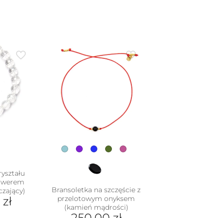
ryształu
rawerem
Bransoletka na szczęście z
czający)
0
zł
przelotowym onyksem
(kamień mądrości)
250.00
zł