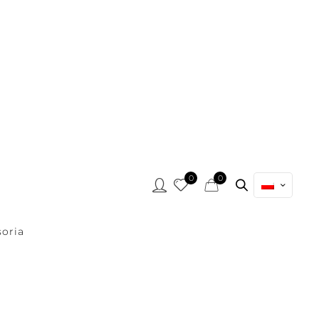
0
0
oria