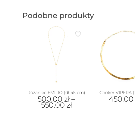
Podobne produkty
Różaniec EMILIO (dł 45 cm)
Choker VIPERA (
500.00
zł
–
450.0
550.00
zł
Ten
produkt
ma
wiele