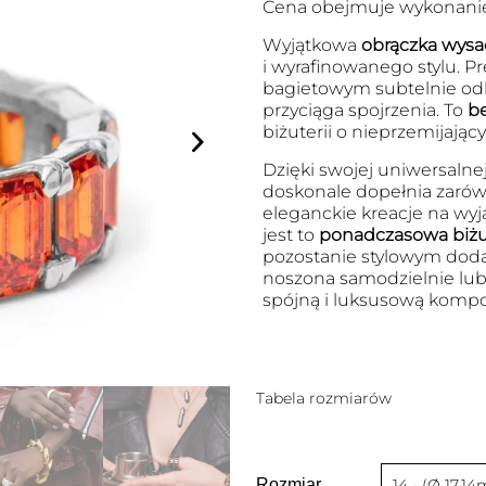
Cena obejmuje wykonanie 
Wyjątkowa
obrączka wysa
i wyrafinowanego stylu. Pr
bagietowym subtelnie odbij
przyciąga spojrzenia. To
be
biżuterii o nieprzemijając
Dzięki swojej uniwersalne
doskonale dopełnia zarówn
eleganckie kreacje na wyją
jest to
ponadczasowa biżu
pozostanie stylowym dodat
noszona samodzielnie lub
spójną i luksusową kompo
Tabela rozmiarów
Rozmiar