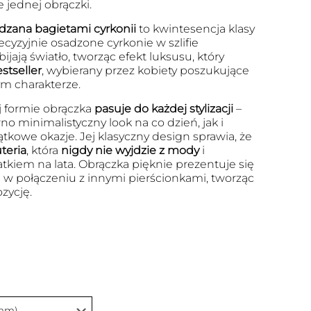
jednej obrączki.
dzana bagietami cyrkonii
to kwintesencja klasy
ecyzyjnie osadzone cyrkonie w szlifie
ają światło, tworząc efekt luksusu, który
stseller
, wybierany przez kobiety poszukujące
ym charakterze.
j formie obrączka
pasuje do każdej stylizacji
–
o minimalistyczny look na co dzień, jak i
tkowe okazje. Jej klasyczny design sprawia, że
teria
, która
nigdy nie wyjdzie z mody
i
kiem na lata. Obrączka pięknie prezentuje się
 w połączeniu z innymi pierścionkami, tworząc
zycję.