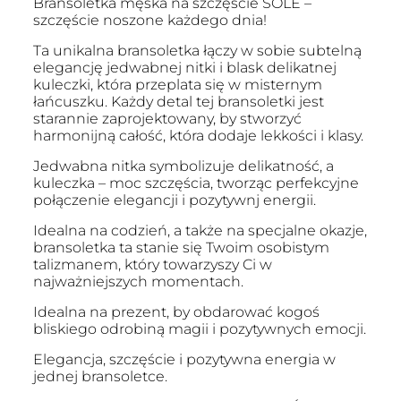
Bransoletka męska na szczęście SOLÉ –
szczęście noszone każdego dnia!
Ta unikalna bransoletka łączy w sobie subtelną
elegancję jedwabnej nitki i blask delikatnej
kuleczki, która przeplata się w misternym
łańcuszku. Każdy detal tej bransoletki jest
starannie zaprojektowany, by stworzyć
harmonijną całość, która dodaje lekkości i klasy.
Jedwabna nitka symbolizuje delikatność, a
kuleczka – moc szczęścia, tworząc perfekcyjne
połączenie elegancji i pozytywnj energii.
Idealna na codzień, a także na specjalne okazje,
bransoletka ta stanie się Twoim osobistym
talizmanem, który towarzyszy Ci w
najważniejszych momentach.
Idealna na prezent, by obdarować kogoś
bliskiego odrobiną magii i pozytywnych emocji.
Elegancja, szczęście i pozytywna energia w
jednej bransoletce.