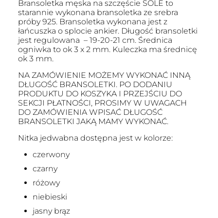
Bransoletka męska na szczęście SOLÉ to
starannie wykonana bransoletka ze srebra
próby 925. Bransoletka wykonana jest z
łańcuszka o splocie ankier. Długość bransoletki
jest regulowana – 19-20-21 cm. Średnica
ogniwka to ok 3 x 2 mm. Kuleczka ma średnicę
ok 3 mm.
NA ZAMÓWIENIE MOŻEMY WYKONAĆ INNĄ
DŁUGOŚĆ BRANSOLETKI. PO DODANIU
PRODUKTU DO KOSZYKA I PRZEJŚCIU DO
SEKCJI PŁATNOŚCI, PROSIMY W UWAGACH
DO ZAMÓWIENIA WPISAĆ DŁUGOŚĆ
BRANSOLETKI JAKĄ MAMY WYKONAĆ.
Nitka jedwabna dostępna jest w kolorze:
czerwony
czarny
różowy
niebieski
jasny brąz