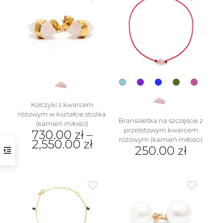
Kolczyki z kwarcem
różowym w kształcie stożka
Bransoletka na szczęście z
(kamień miłości)
przelotowym kwarcem
730.00
zł
–
różowym (kamień miłości)
2,550.00
zł
250.00
zł
Ten
Ten
produkt
produkt
ma
ma
wiele
wiele
wariantów.
wariantów.
Opcje
Opcje
można
można
wybrać