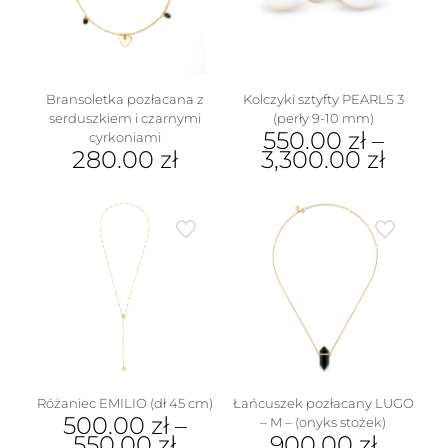
wybrać
na
na
stronie
stronie
produktu
produktu
Bransoletka pozłacana z
Kolczyki sztyfty PEARLS 3
serduszkiem i czarnymi
(perły 9-10 mm)
550.00
zł
–
cyrkoniami
280.00
zł
3,300.00
zł
w
Ten
produkt
ma
wiele
wariantów.
Opcje
można
wybrać
na
stronie
produktu
Różaniec EMILIO (dł 45 cm)
Łańcuszek pozłacany LUGO
500.00
zł
–
– M – (onyks stożek)
550.00
zł
900.00
zł