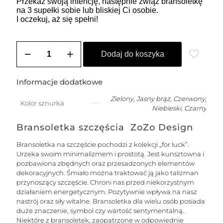
Przekaż swoją intencję, następnie zwiąż bransoletkę
na 3 supełki sobie lub bliskiej Ci osobie.
I oczekuj, aż się spełni!
ilość
SOLE
Dodaj do koszyka
męska
bransoletka
na
Informacje dodatkowe
szczęście
na
Zielony, Jasny brąz, Czerwony,
Kolor sznurka
łańcuszku
Niebieski, Czarny
z
nitką
Bransoletka szczęścia ZoZo Design
jedwabną
z
Bransoletka na szczęście pochodzi z kolekcji „for luck”.
kuleczką
Urzeka swoim minimalizmem i prostotą. Jest kunsztowna i
-
pozbawiona zbędnych oraz przesadzonych elementów
srebrna
dekoracyjnych. Śmiało można traktować ją jako talizman
przynoszący szczęście. Chroni nas przed niekorzystnym
działaniem energetycznym. Pozytywnie wpływa na nasz
nastrój oraz siły witalne. Bransoletka dla wielu osób posiada
duże znaczenie, symbol czy wartość sentymentalną.
Niektóre z bransoletek, zaopatrzone w odpowiednie