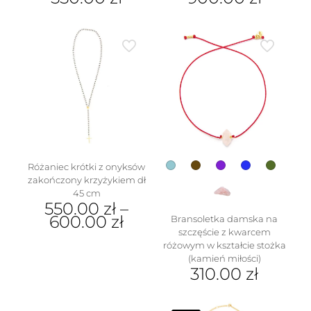
Ten
Ten
produkt
produkt
ma
ma
wiele
wiele
wariantów.
wariantów.
Opcje
Opcje
można
można
wybrać
wybrać
na
na
stronie
stronie
produktu
produktu
Różaniec krótki z onyksów
zakończony krzyżykiem dł
45 cm
550.00
zł
–
600.00
zł
Bransoletka damska na
szczęście z kwarcem
Ten
różowym w kształcie stożka
produkt
(kamień miłości)
ma
310.00
zł
wiele
Ten
wariantów.
produkt
Opcje