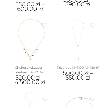
550.00
zł
–
390.00
zł
600.00
zł
Ten
Ten
produkt
produkt
ma
ma
wiele
wiele
wariantów.
wariantów.
Opcje
Opcje
można
można
wybrać
wybrać
na
na
stronie
stronie
produktu
produktu
Choker z wiszącymi
Różaniec MARCO (dł 45cm)
500.00
zł
–
literkami do 10 liter
520.00
zł
–
550.00
zł
4,500.00
zł
Ten
Ten
produkt
produkt
ma
ma
wiele
wiele
wariantów.
wariantów.
Opcje