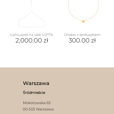
Opcje
można
można
wybrać
wybrać
na
na
stronie
stronie
produktu
produktu
Łańcuszek na ciało LOTTA
Choker z serduszkiem
2,000.00
zł
300.00
zł
w
Warszawa
Śródmieście
Mokotowska 63
00-533 Warszawa