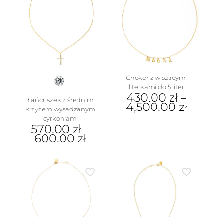
Choker z wiszącymi
literkami do 5 liter
430.00
zł
–
Łańcuszek z średnim
4,500.00
zł
krzyżem wysadzanym
cyrkoniami
Ten
570.00
zł
–
produkt
600.00
zł
ma
wiele
Ten
wariantów.
produkt
Opcje
ma
można
wiele
wybrać
wariantów.
na
Opcje
stronie
można
produktu
wybrać