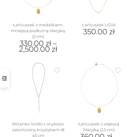
na
stronie
produktu
Łańcuszek z medalikiem,
Łańcuszek LIDIA
350.00
zł
mniejszą podłużną Maryjką
(2 cm)
330.00
zł
–
2,500.00
zł
Ten
produkt
ma
wiele
wariantów.
Opcje
można
wybrać
na
stronie
produktu
Różaniec krótki z onyksów
Łańcuszek z większą
zakończony krzyżykiem dł
Maryjką (2,5 cm)
360.00
zł
–
45 cm