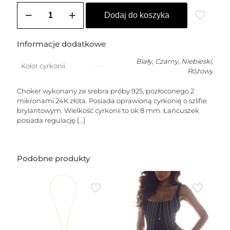
ilość
Choker
Dodaj do koszyka
pozłacany
DIANA
(8
Informacje dodatkowe
mm)
Biały
,
Czarny
,
Niebieski
,
Kolor cyrkonii
Różowy
Choker wykonany ze srebra próby 925, pozłoconego 2
mikronami 24K złota. Posiada oprawioną cyrkonię o szlifie
brylantowym. Wielkość cyrkonii to ok 8 mm. Łańcuszek
posiada regulację
[…]
Podobne produkty