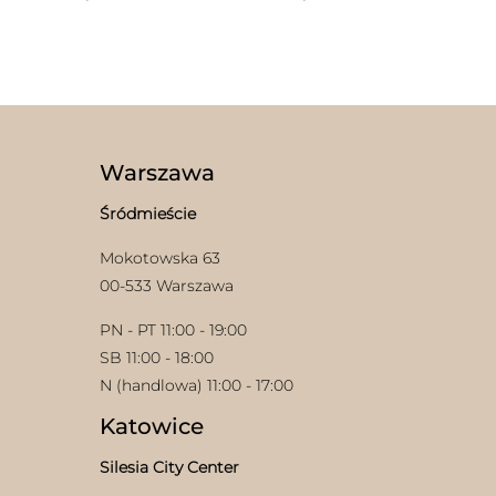
Ten
Ten
produkt
produkt
ma
ma
wiele
wiele
wariantów.
wariantów.
Opcje
Opcje
można
można
wybrać
wybrać
Warszawa
na
na
w
stronie
stronie
Śródmieście
produktu
produktu
Mokotowska 63
00-533 Warszawa
PN - PT 11:00 - 19:00
SB 11:00 - 18:00
N (handlowa) 11:00 - 17:00
Katowice
Silesia City Center