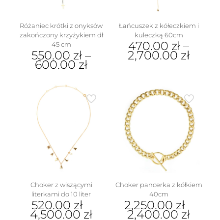
Różaniec krótki z onyksów
Łańcuszek z kółeczkiem i
zakończony krzyżykiem dł
kuleczką 60cm
470.00
zł
–
45 cm
550.00
zł
–
2,700.00
zł
600.00
zł
Ten
Ten
produkt
produkt
ma
ma
wiele
wiele
wariantów.
wariantów.
Opcje
Opcje
można
można
wybrać
wybrać
na
na
stronie
stronie
produktu
produktu
Choker z wiszącymi
Choker pancerka z kółkiem
literkami do 10 liter
40cm
520.00
zł
–
2,250.00
zł
–
4,500.00
zł
2,400.00
zł