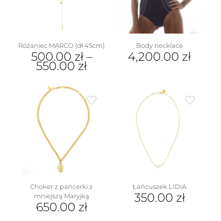
Różaniec MARCO (dł 45cm)
Body necklace
500.00
zł
–
4,200.00
zł
550.00
zł
Ten
produkt
ma
wiele
wariantów.
Opcje
można
wybrać
na
stronie
produktu
Choker z pancerki z
Łańcuszek LIDIA
350.00
zł
mniejszą Maryjką
650.00
zł