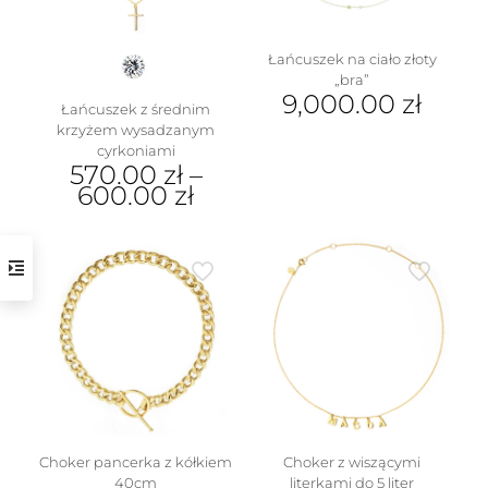
stronie
produktu
produktu
Łańcuszek na ciało złoty
„bra”
9,000.00
zł
Łańcuszek z średnim
krzyżem wysadzanym
cyrkoniami
570.00
zł
–
600.00
zł
Ten
produkt
ma
wiele
wariantów.
Opcje
można
wybrać
na
stronie
produktu
Choker pancerka z kółkiem
Choker z wiszącymi
40cm
literkami do 5 liter