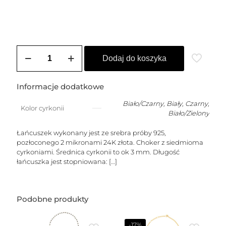
ilość
Choker
Dodaj do koszyka
pozłacany
DIANA
2
Informacje dodatkowe
(3
mm)
Biało/Czarny
,
Biały
,
Czarny
,
Kolor cyrkonii
Biało/Zielony
Łańcuszek wykonany jest ze srebra próby 925,
pozłoconego 2 mikronami 24K złota. Choker z siedmioma
cyrkoniami. Średnica cyrkonii to ok 3 mm. Długość
łańcuszka jest stopniowana:
[…]
Podobne produkty
-17%