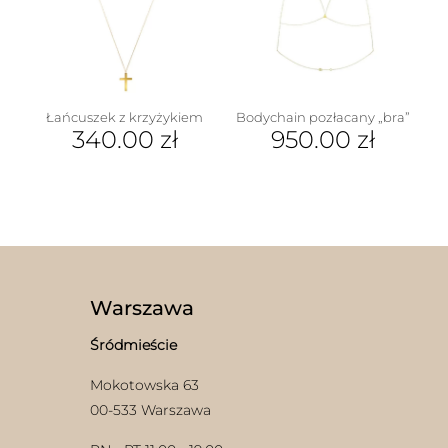
Łańcuszek z krzyżykiem
Bodychain pozłacany „bra”
340.00
zł
950.00
zł
w
Warszawa
Śródmieście
Mokotowska 63
00-533 Warszawa