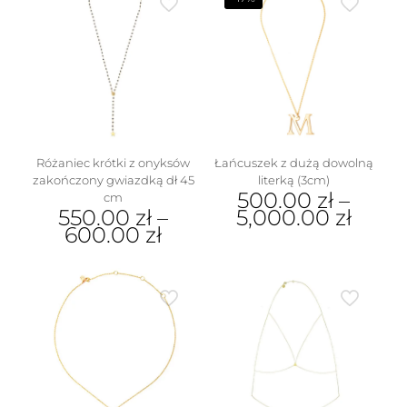
Różaniec krótki z onyksów
Łańcuszek z dużą dowolną
zakończony gwiazdką dł 45
literką (3cm)
500.00
zł
–
cm
550.00
zł
–
5,000.00
zł
600.00
zł
Ten
Ten
produkt
produkt
ma
ma
wiele
wiele
wariantów.
wariantów.
Opcje
Opcje
można
można
wybrać
wybrać
na
na
stronie