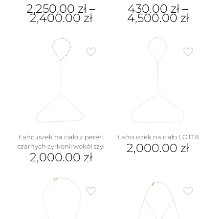
2,250.00
zł
–
430.00
zł
–
2,400.00
zł
4,500.00
zł
Ten
Ten
produkt
produkt
ma
ma
wiele
wiele
wariantów.
wariantów.
Opcje
Opcje
można
można
wybrać
wybrać
na
na
stronie
stronie
produktu
produktu
Łańcuszek na ciało z pereł i
Łańcuszek na ciało LOTTA
2,000.00
zł
czarnych cyrkonii wokół szyi
2,000.00
zł