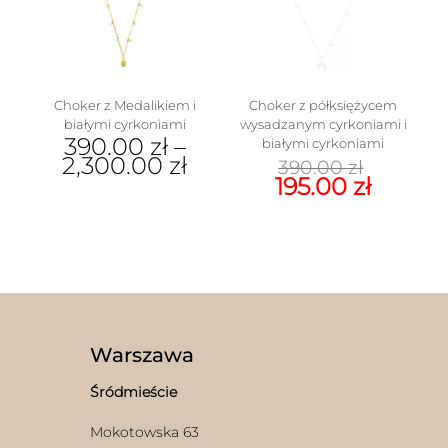
wybrać
na
stronie
produktu
Choker z Medalikiem i
Choker z półksiężycem
białymi cyrkoniami
wysadzanym cyrkoniami i
390.00
zł
–
białymi cyrkoniami
Pierw
2,300.00
zł
390.00
zł
w
cena
Aktua
195.00
zł
Ten
wynosi
cena
produkt
390.00 
wynosi
ma
195.00 
wiele
wariantów.
Opcje
można
wybrać
na
Warszawa
stronie
produktu
Śródmieście
Mokotowska 63