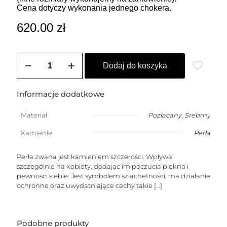
Cena dotyczy wykonania jednego chokera.
620.00
zł
ilość
Choker
Dodaj do koszyka
LEONORA
(perły)
Informacje dodatkowe
Materiał
Pozłacany
,
Srebrny
Kamienie
Perła
Perła zwana jest kamieniem szczerości. Wpływa
szczególnie na kobiety, dodając im poczucia piękna i
pewności siebie. Jest symbolem szlachetności, ma działanie
ochronne oraz uwydatniające cechy takie
[…]
Podobne produkty