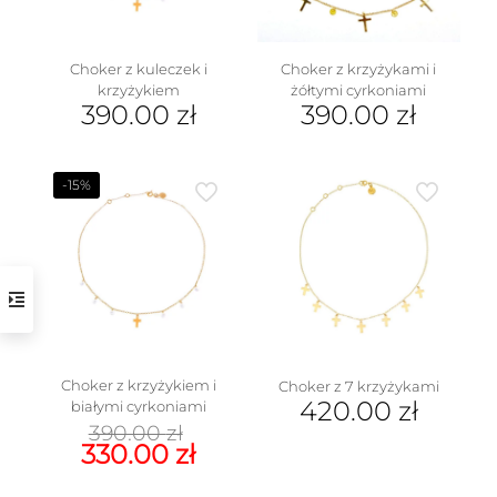
Choker z kuleczek i
Choker z krzyżykami i
krzyżykiem
żółtymi cyrkoniami
390.00
zł
390.00
zł
-15%
Choker z krzyżykiem i
Choker z 7 krzyżykami
420.00
zł
białymi cyrkoniami
Pierwotna
390.00
zł
cena
Aktualna
330.00
zł
wynosiła:
cena
390.00 zł.
wynosi: