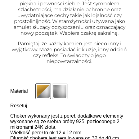
piękna i pewności siebie. Jest symbolem
szlachetności, ma działanie ochronne oraz
uwydatniające cechy takie jak lojalność czy
prostolinijność. W starożytności używana jako
amulet służący oczyszczeniu oraz oznaczający
nowy początek. Wspiera czakrę sakralną.
Pamiętaj, że każdy kamień jest nieco inny i
wyjątkowy. Może posiadać inkluzje, inny odcień
czy refleks. To świadczy o jego
niepowtarzalności.
Materiał
Resetuj
Choker wykonany jest z pereł, dodatkowe elementy
wykonane są ze srebra próby 925, pozłoconego 2
mikronami 24K złota.
Wielkość pereł to ok 12 x 12 mm.
Długość chokera jest regulowana od 32 do 40 cm