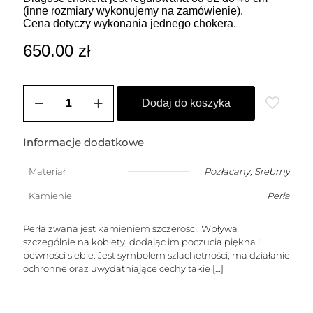
(inne rozmiary wykonujemy na zamówienie).
Cena dotyczy wykonania jednego chokera.
650.00
zł
ilość
Choker
Dodaj do koszyka
LEONORA
(perły)
Informacje dodatkowe
Materiał
Pozłacany
,
Srebrny
Kamienie
Perła
Perła zwana jest kamieniem szczerości. Wpływa
szczególnie na kobiety, dodając im poczucia piękna i
pewności siebie. Jest symbolem szlachetności, ma działanie
ochronne oraz uwydatniające cechy takie
[…]