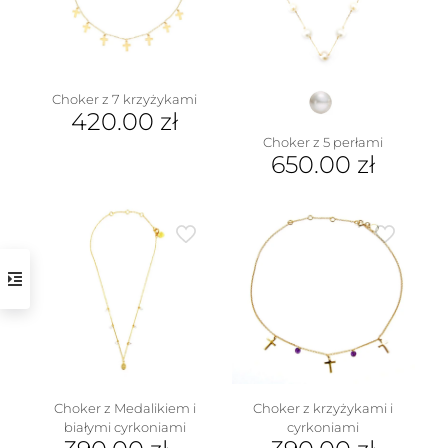
wybrać
na
stronie
produktu
Choker z 7 krzyżykami
420.00
zł
Choker z 5 perłami
650.00
zł
Ten
produkt
ma
wiele
wariantów.
Opcje
można
wybrać
na
stronie
produktu
Choker z Medalikiem i
Choker z krzyżykami i
białymi cyrkoniami
cyrkoniami