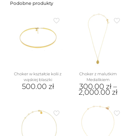
Podobne produkty
Choker w kształcie kolii z
Choker z malutkim
wąskiej blaszki
Medalikiem
500.00
zł
300.00
zł
–
2,000.00
zł
Ten
produkt
ma
wiele
wariantów.
Opcje
można