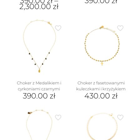
390.00
zł
–
390.00
zł
2,300.00
zł
Ten
produkt
ma
wiele
wariantów.
Opcje
można
wybrać
na
stronie
produktu
Choker z Medalikiem i
Choker z fasetowanymi
cyrkoniami czarnymi
kuleczkami i krzyżykiem
390.00
zł
430.00
zł