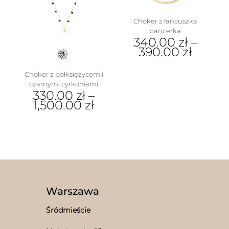
Choker z łańcuszka
pancerka
340.00
zł
–
390.00
zł
Ten
produkt
Choker z półksiężycem i
ma
czarnymi cyrkoniami
w
330.00
zł
–
wiele
1,500.00
zł
wariantów.
Opcje
Ten
można
produkt
wybrać
ma
na
wiele
stronie
wariantów.
produktu
Opcje
można
wybrać
Warszawa
na
stronie
Śródmieście
produktu