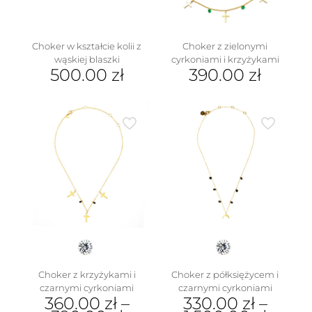
Choker w kształcie kolii z
Choker z zielonymi
wąskiej blaszki
cyrkoniami i krzyżykami
500.00
zł
390.00
zł
w
Choker z krzyżykami i
Choker z półksiężycem i
czarnymi cyrkoniami
czarnymi cyrkoniami
360.00
zł
–
330.00
zł
–