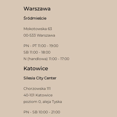
wybrać
na
Warszawa
stronie
produktu
Śródmieście
Mokotowska 63
00-533 Warszawa
PN - PT 11:00 - 19:00
SB 11:00 - 18:00
N (handlowa) 11:00 - 17:00
Katowice
Silesia City Center
Chorzowska 111
40-101 Katowice
poziom 0, aleja Tyska
PN - SB 10:00 - 21:00