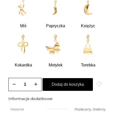
Miś
Papryczka
Księżyc
Kokardka
Motylek
Torebka
ilość
ZOZO
Dodaj do koszyka
CHARMS
-
Choker
Informacje dodatkowe
z
pereł
Materiał
Pozłacany
,
Srebrny
z