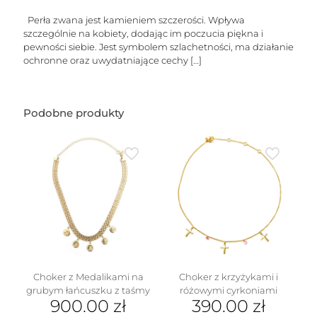
dmuchaną
przywieszką
Perła zwana jest kamieniem szczerości. Wpływa
do
szczególnie na kobiety, dodając im poczucia piękna i
wyboru
pewności siebie. Jest symbolem szlachetności, ma działanie
ochronne oraz uwydatniające cechy
[…]
Podobne produkty
Choker z Medalikami na
Choker z krzyżykami i
grubym łańcuszku z taśmy
różowymi cyrkoniami
900.00
zł
390.00
zł