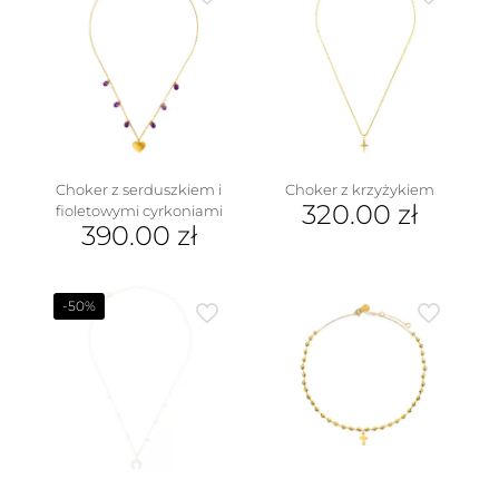
Choker z serduszkiem i
Choker z krzyżykiem
320.00
zł
fioletowymi cyrkoniami
390.00
zł
-50%