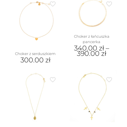
Choker z łańcuszka
pancerka
340.00
zł
–
390.00
zł
Choker z serduszkiem
300.00
zł
Ten
produkt
ma
wiele
wariantów.
Opcje
można
wybrać
na
stronie
produktu