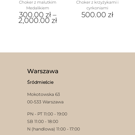
Choker z malutkim
Choker z krzyżykami i
Medalikiem
cyrkoniami
300.00
zł
–
500.00
zł
2,000.00
zł
Ten
produkt
ma
wiele
wariantów.
w
Opcje
można
wybrać
Warszawa
na
stronie
Śródmieście
produktu
Mokotowska 63
00-533 Warszawa
PN - PT 11:00 - 19:00
SB 11:00 - 18:00
N (handlowa) 11:00 - 17:00