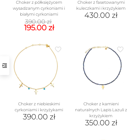
Choker z półksiężycem
Choker z fasetowanymi
wysadzanym cyrkoniami i
kuleczkami i krzyżykiem
430.00
zł
białymi cyrkoniami
Pierwotna
390.00
zł
cena
Aktualna
195.00
zł
wynosiła:
cena
390.00 zł.
wynosi:
195.00 zł.
Choker z niebieskimi
Choker z kamieni
cyrkoniami i krzyżykami
naturalnych Lapis Lazuli z
390.00
zł
krzyżykiem
350.00
zł