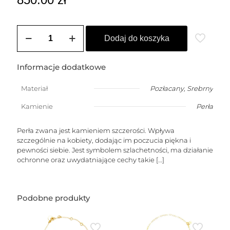
ilość
Choker
Dodaj do koszyka
LOLITA
3
(perły)
Informacje dodatkowe
Materiał
Pozłacany
,
Srebrny
Kamienie
Perła
Perła zwana jest kamieniem szczerości. Wpływa
szczególnie na kobiety, dodając im poczucia piękna i
pewności siebie. Jest symbolem szlachetności, ma działanie
ochronne oraz uwydatniające cechy takie
[…]
Podobne produkty