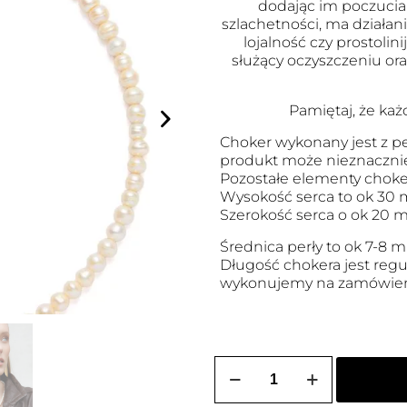
dodając im poczucia
szlachetności, ma działan
lojalność czy prostoli
służący oczyszczeniu or
Pamiętaj, że każ
Choker wykonany jest z pe
produkt może nieznacznie 
Pozostałe elementy choke
Wysokość serca to ok 30
Szerokość serca o ok 20 
Średnica perły to ok 7-8 
Długość chokera jest reg
wykonujemy na zamówien
ilość
Choker
srebrny