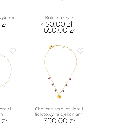
yżykami
Kolia na szyję
0
zł
450.00
zł
–
650.00
zł
Ten
produkt
ma
wiele
wariantów.
Opcje
można
wybrać
na
stronie
produktu
czek i
Choker z serduszkiem i
em
fioletowymi cyrkoniami
0
zł
390.00
zł