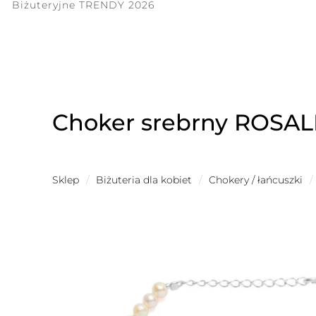
Biżuteryjne TRENDY 2026
Choker srebrny ROSAL
Sklep
/
Biżuteria dla kobiet
/
Chokery / łańcuszki
/