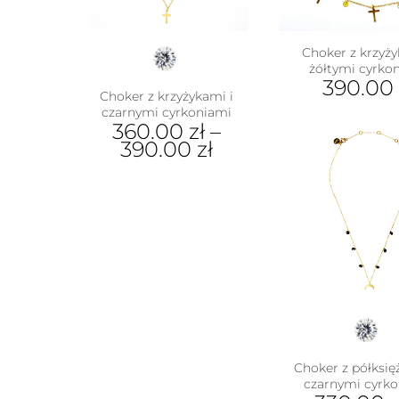
Choker z krzyży
żółtymi cyrko
390.00
Choker z krzyżykami i
czarnymi cyrkoniami
360.00
zł
–
390.00
zł
Ten
produkt
ma
wiele
wariantów.
Opcje
można
wybrać
na
stronie
produktu
Choker z półksię
czarnymi cyrk