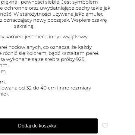
 piękna i pewności siebie. Jest symbolem
ie ochronne oraz uwydatniające cechy takie jak
nijność. W starożytności używana jako amulet
az oznaczający nowy początek. Wspiera czakrę
sakralną.
dy kamień jest nieco inny i wyjątkowy.
reł hodowlanych, co oznacza, że każdy
różnić się kolorem, bądź kształtem pereł.
ra wykonane są ze srebra próby 925.
 mm.
mm.
mm.
ulowana od 32 do 40 cm (inne rozmiary
ie).
Dodaj do koszyka