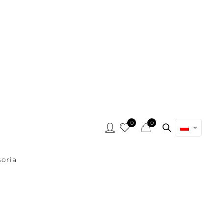
0
0
oria