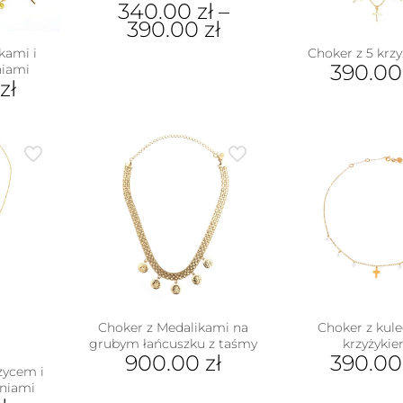
340.00
zł
–
390.00
zł
kami i
Choker z 5 krz
Ten
390.0
niami
produkt
zł
ma
wiele
wariantów.
Opcje
można
wybrać
na
stronie
produktu
Choker z Medalikami na
Choker z kule
grubym łańcuszku z taśmy
krzyżyki
900.00
zł
390.0
życem i
oniami