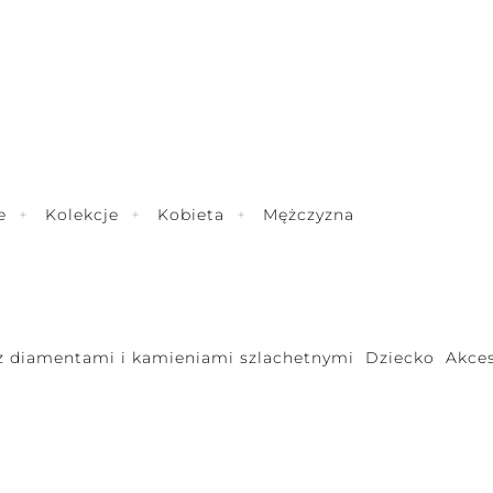
e
Kolekcje
Kobieta
Mężczyzna
 z diamentami i kamieniami szlachetnymi
Dziecko
Akces