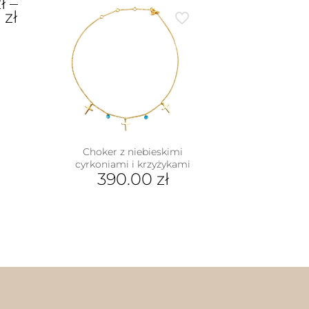
ł
–
0
zł
ukt
e
antów.
e
na
ać
Choker z niebieskimi
ie
cyrkoniami i krzyżykami
uktu
390.00
zł