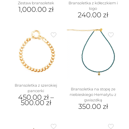
Zestaw bransoletek
Bransoletka z kółeczkiem i
1,000.00
zł
logo
240.00
zł
Bransoletka z szerokiej
Bransoletka na stopę ze
pancerki
niebieskiego Hematytu z
450.00
zł
–
gwiazdką
500.00
zł
350.00
zł
Ten
produkt
ma
wiele