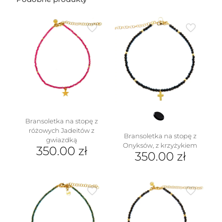
Bransoletka na stopę z
różowych Jadeitów z
Bransoletka na stopę z
gwiazdką
Onyksów, z krzyżykiem
350.00
zł
350.00
zł