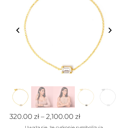
320.00
zł
–
2,100.00
zł
Uważa się, że cyrkonie symbolizują