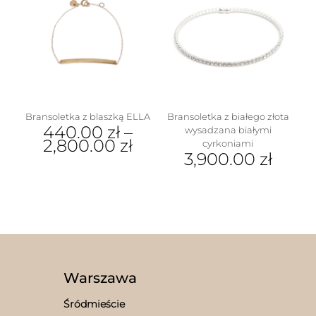
wariantów.
Opcje
można
wybrać
na
stronie
produktu
Bransoletka z blaszką ELLA
Bransoletka z białego złota
w
440.00
zł
–
wysadzana białymi
2,800.00
zł
cyrkoniami
3,900.00
zł
Ten
produkt
ma
wiele
wariantów.
Opcje
można
wybrać
na
Warszawa
stronie
produktu
Śródmieście