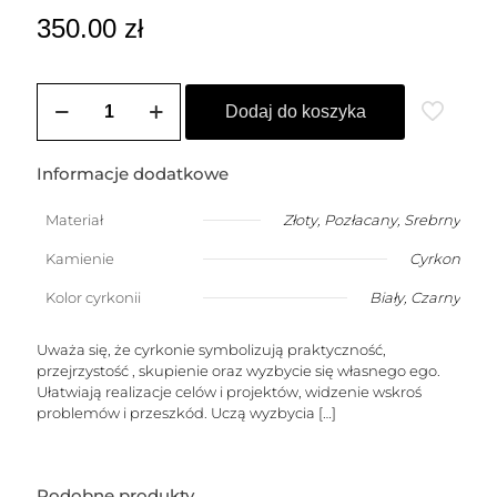
350.00
zł
ilość
Bransoletka
Dodaj do koszyka
z
cyrkonią
o
Informacje dodatkowe
szlifie
szmaragdowym
Materiał
Złoty
,
Pozłacany
,
Srebrny
Kamienie
Cyrkon
Kolor cyrkonii
Biały
,
Czarny
Uważa się, że cyrkonie symbolizują praktyczność,
przejrzystość , skupienie oraz wyzbycie się własnego ego.
Ułatwiają realizacje celów i projektów, widzenie wskroś
problemów i przeszkód. Uczą wyzbycia
[…]
Podobne produkty