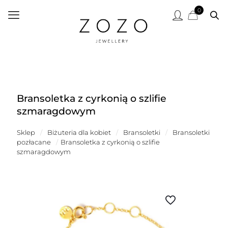
0
Bransoletka z cyrkonią o szlifie
szmaragdowym
Sklep
/
Biżuteria dla kobiet
/
Bransoletki
/
Bransoletki
pozłacane
/
Bransoletka z cyrkonią o szlifie
szmaragdowym