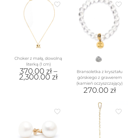
Choker z małą, dowolną
literką (1 cm)
370.00
zł
–
Bransoletka z kryształu
2,300.00
zł
górskiego z grawerem
(kamień oczyszczający)
Ten
270.00
zł
produkt
ma
wiele
wariantów.
Opcje
można
wybrać
na
stronie