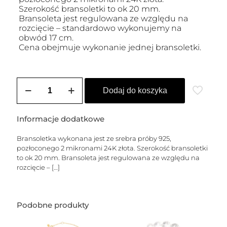
Szerokość bransoletki to ok 20 mm.
Bransoleta jest regulowana ze względu na
rozcięcie – standardowo wykonujemy na
obwód 17 cm.
Cena obejmuje wykonanie jednej bransoletki.
ilość
Bransoletka
Dodaj do koszyka
pozłacana
VALETTA
2
Informacje dodatkowe
(2
cm)
Bransoletka wykonana jest ze srebra próby 925,
pozłoconego 2 mikronami 24K złota. Szerokość bransoletki
to ok 20 mm. Bransoleta jest regulowana ze względu na
rozcięcie –
[…]
Podobne produkty