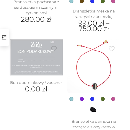
Bransoletka pozłacana z
serduszkiem i czarnymi
Bransoletka męska na
cyrkoniami
szczęście z kuleczką
280.00
zł
99.00
zł
–
750.00
zł
Ten
produkt
ma
wiele
wariantów.
Opcje
można
wybrać
na
Bon upominkowy / voucher
stronie
0.00
zł
produktu
Bransoletka damska na
szczęście z onyksem w