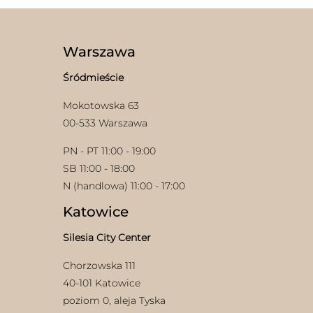
wariantów.
Opcje
można
wybrać
Warszawa
na
stronie
Śródmieście
produktu
Mokotowska 63
w
00-533 Warszawa
PN - PT 11:00 - 19:00
SB 11:00 - 18:00
N (handlowa) 11:00 - 17:00
Katowice
Silesia City Center
Chorzowska 111
40-101 Katowice
poziom 0, aleja Tyska