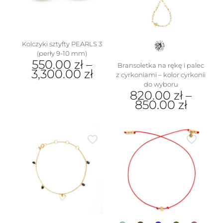
produktu
Kolczyki sztyfty PEARLS 3
(perły 9-10 mm)
550.00
zł
–
Bransoletka na rękę i palec
3,300.00
zł
z cyrkoniami – kolor cyrkonii
do wyboru
Ten
820.00
zł
–
produkt
850.00
zł
ma
wiele
Ten
wariantów.
produkt
Opcje
ma
można
wiele
wybrać
wariantów.
na
Opcje
stronie
można
produktu
wybrać
na
stronie
produktu