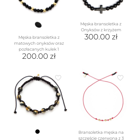
Męska bransoletka z
Onyksów z krzyżem
300.00
zł
Męska bransoletka z
matowych onyksów oraz
pozłacanych kulek 1
200.00
zł
Bransoletka męska na
szczęście czerwona z 3