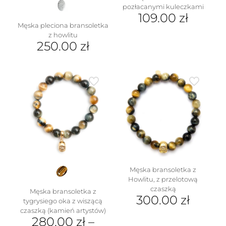
pozłacanymi kuleczkami
109.00
zł
Męska pleciona bransoletka
z howlitu
250.00
zł
Męska bransoletka z
Howlitu, z przelotową
czaszką
Męska bransoletka z
300.00
zł
tygrysiego oka z wiszącą
czaszką (kamień artystów)
280.00
zł
–