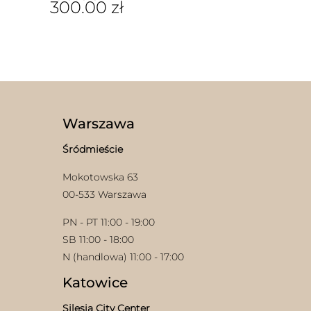
300.00
zł
Ten
produkt
ma
wiele
wariantów.
Opcje
można
wybrać
Warszawa
na
stronie
Śródmieście
produktu
Mokotowska 63
00-533 Warszawa
PN - PT 11:00 - 19:00
SB 11:00 - 18:00
N (handlowa) 11:00 - 17:00
Katowice
Silesia City Center