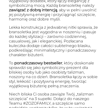
wyjątkowy dodatek, który łączy elegancję z
symboliczną mocą. Każdą bransoletkę należy
zawiązać z dobrą intencją
, aby w pełni uwolnić
jej pozytywną energię i przyciągnąć szczęście,
harmonię oraz dobre myśli.
Lekka konstrukcja z jedwabnej nitki sprawia, że
bransoletka jest wygodna w noszeniu i pasuje
do każdej stylizacji – zarówno codziennej,
casualowej, jak i eleganckiej. Pozłacana
kuleczka dodaje całości subtelnego blasku,
podkreślając minimalistyczny i ponadczasowy
charakter biżuterii.
To
ponadczasowy bestseller
, który doskonale
sprawdzi się jako symboliczny prezent dla
bliskiej osoby lub jako osobisty talizman,
noszony na co dzień. Bransoletka łączy w sobie
styl, lekkość i pozytywną energię, tworząc
wyjątkową biżuterię pełną znaczenia.
Niech bliska Ci osoba zawiąże Twój „talizman
szczęścia” na 3 supełki. Dołącz do naszego
Teamu #ZOZOFAMILY, a szczęście samo
nadejdzie, wystarczy tylko, że w to uwierzysz.