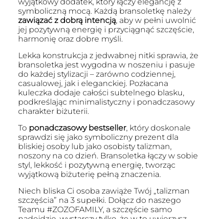
wyjątkowy dodatek, który łączy elegancję z
symboliczną mocą. Każdą bransoletkę należy
zawiązać z dobrą intencją
, aby w pełni uwolnić
jej pozytywną energię i przyciągnąć szczęście,
harmonię oraz dobre myśli.
Lekka konstrukcja z jedwabnej nitki sprawia, że
bransoletka jest wygodna w noszeniu i pasuje
do każdej stylizacji – zarówno codziennej,
casualowej, jak i eleganckiej. Pozłacana
kuleczka dodaje całości subtelnego blasku,
podkreślając minimalistyczny i ponadczasowy
charakter biżuterii.
To
ponadczasowy bestseller
, który doskonale
sprawdzi się jako symboliczny prezent dla
bliskiej osoby lub jako osobisty talizman,
noszony na co dzień. Bransoletka łączy w sobie
styl, lekkość i pozytywną energię, tworząc
wyjątkową biżuterię pełną znaczenia.
Niech bliska Ci osoba zawiąże Twój „talizman
szczęścia” na 3 supełki. Dołącz do naszego
Teamu #ZOZOFAMILY, a szczęście samo
nadejdzie, wystarczy tylko, że w to uwierzysz.