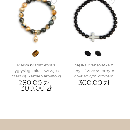
Opcje
wiele
można
wariantów.
wybrać
Opcje
na
można
stronie
wybrać
produktu
na
stronie
produktu
Męska bransoletka z
Męska bransoletka z
tygrysiego oka z wiszącą
onyksów ze srebrnym
czaszką (kamień artystów)
onyksowym krzyżem
280.00
zł
–
300.00
zł
300.00
zł
Ten
produkt
ma
wiele
wariantów.
Opcje
można