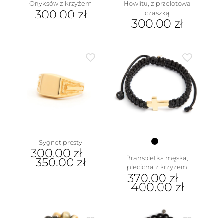
Onyksów z krzyżem
Howlitu, z przelotową
300.00
zł
czaszką
300.00
zł
Sygnet prosty
300.00
zł
–
Bransoletka męska,
350.00
zł
pleciona z krzyżem
Ten
370.00
zł
–
produkt
400.00
zł
ma
Ten
wiele
produkt
wariantów.
ma