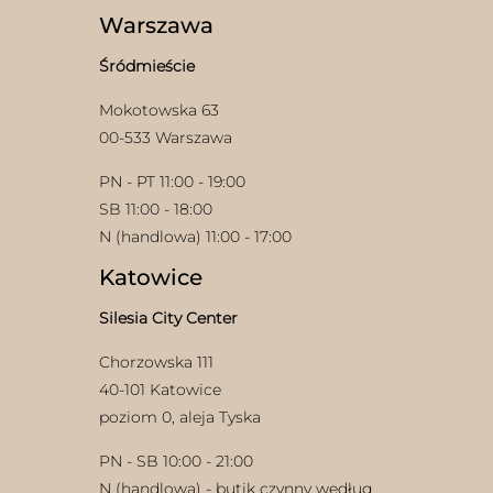
wybrać
Warszawa
na
stronie
Śródmieście
produktu
Mokotowska 63
00-533 Warszawa
PN - PT 11:00 - 19:00
SB 11:00 - 18:00
N (handlowa) 11:00 - 17:00
Katowice
Silesia City Center
Chorzowska 111
40-101 Katowice
poziom 0, aleja Tyska
PN - SB 10:00 - 21:00
N (handlowa) - butik czynny według