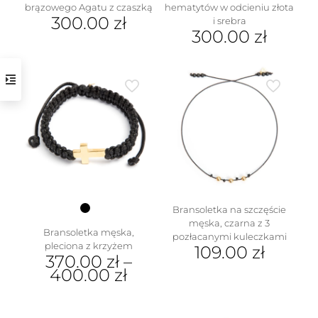
brązowego Agatu z czaszką
hematytów w odcieniu złota
300.00
zł
i srebra
300.00
zł
Bransoletka na szczęście
męska, czarna z 3
Bransoletka męska,
pozłacanymi kuleczkami
pleciona z krzyżem
109.00
zł
370.00
zł
–
400.00
zł
Ten
produkt