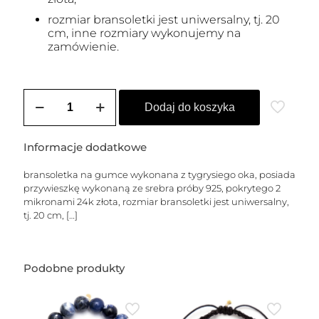
rozmiar bransoletki jest uniwersalny, tj. 20
cm, inne rozmiary wykonujemy na
zamówienie.
ilość
Męska
Dodaj do koszyka
bransoletka
z
fasetowanego
Informacje dodatkowe
Tygrysiego
Oka,
bransoletka na gumce wykonana z tygrysiego oka, posiada
z
przywieszkę wykonaną ze srebra próby 925, pokrytego 2
przelotową
mikronami 24k złota, rozmiar bransoletki jest uniwersalny,
czaszką
tj. 20 cm,
[…]
Podobne produkty