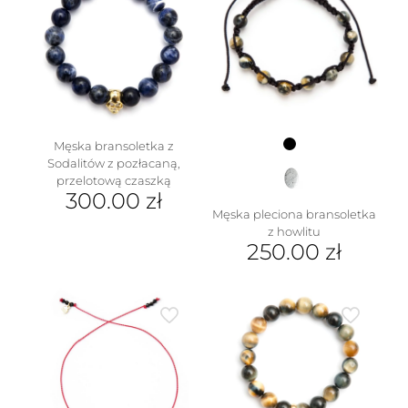
Męska bransoletka z
Sodalitów z pozłacaną,
przelotową czaszką
300.00
zł
Męska pleciona bransoletka
z howlitu
250.00
zł