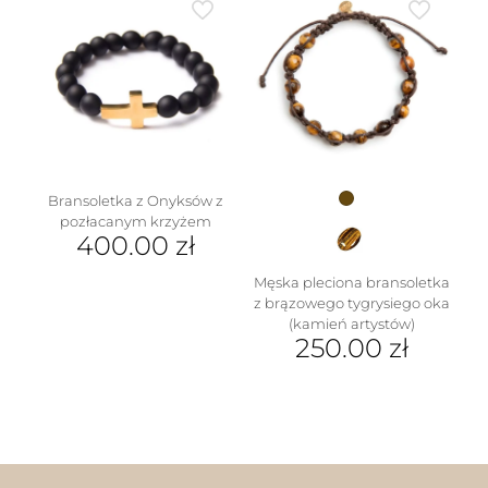
ma
wiele
wariantów.
Opcje
można
wybrać
na
stronie
produktu
Bransoletka z Onyksów z
pozłacanym krzyżem
400.00
zł
Męska pleciona bransoletka
z brązowego tygrysiego oka
(kamień artystów)
250.00
zł