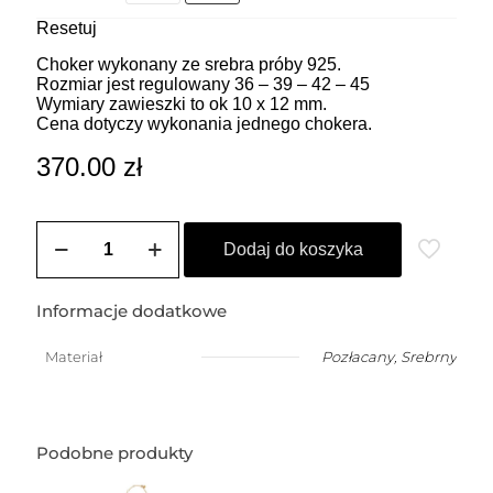
Resetuj
Choker wykonany ze srebra próby 925.
Rozmiar jest regulowany 36 – 39 – 42 – 45
Wymiary zawieszki to ok 10 x 12 mm.
Cena dotyczy wykonania jednego chokera.
370.00
zł
ilość
ZOZO
Dodaj do koszyka
CHARMS
-
Choker
Informacje dodatkowe
z
przywieszką
Materiał
Pozłacany
,
Srebrny
w
kształcie
ptaka
(1,5
cm)
Podobne produkty