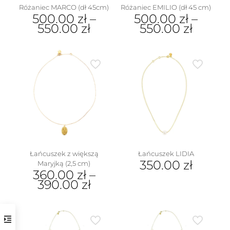
Różaniec MARCO (dł 45cm)
Różaniec EMILIO (dł 45 cm)
500.00
zł
–
500.00
zł
–
550.00
zł
550.00
zł
Ten
Ten
produkt
produkt
ma
ma
wiele
wiele
wariantów.
wariantów.
Opcje
Opcje
można
można
wybrać
wybrać
na
na
stronie
stronie
produktu
produktu
Łańcuszek z większą
Łańcuszek LIDIA
350.00
zł
Maryjką (2,5 cm)
360.00
zł
–
390.00
zł
Ten
produkt
ma
wiele