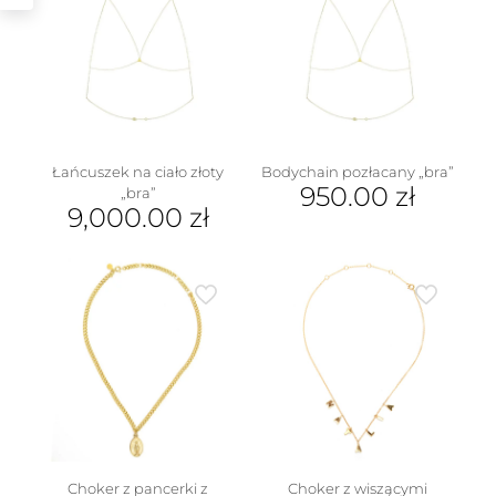
wariantów.
Opcje
można
wybrać
na
stronie
produktu
Łańcuszek na ciało złoty
Bodychain pozłacany „bra”
950.00
zł
„bra”
9,000.00
zł
Choker z pancerki z
Choker z wiszącymi