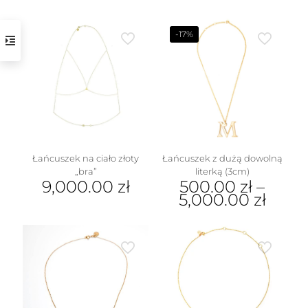
-17%
Łańcuszek na ciało złoty
Łańcuszek z dużą dowolną
„bra”
literką (3cm)
9,000.00
zł
500.00
zł
–
5,000.00
zł
Ten
produkt
ma
wiele
wariantów.
Opcje
można