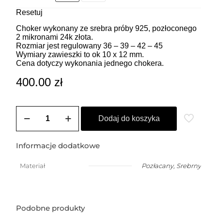
Resetuj
Choker wykonany ze srebra próby 925, pozłoconego
2 mikronami 24k złota.
Rozmiar jest regulowany 36 – 39 – 42 – 45
Wymiary zawieszki to ok 10 x 12 mm.
Cena dotyczy wykonania jednego chokera.
400.00
zł
ilość
ZOZO
Dodaj do koszyka
CHARMS
-
Choker
Informacje dodatkowe
z
przywieszką
Materiał
Pozłacany
,
Srebrny
w
kształcie
ptaka
(1,5
cm)
Podobne produkty