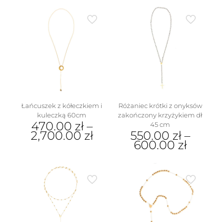
Łańcuszek z kółeczkiem i
Różaniec krótki z onyksów
kuleczką 60cm
zakończony krzyżykiem dł
470.00
zł
–
45 cm
2,700.00
zł
550.00
zł
–
600.00
zł
Ten
produkt
Ten
ma
produkt
wiele
ma
wariantów.
wiele
Opcje
wariantów.
można
Opcje
wybrać
można