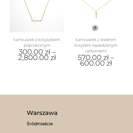
wybrać
na
stronie
produktu
Łańcuszek z krzyżykiem
Łańcuszek z średnim
poprzecznym
krzyżem wysadzanym
300.00
zł
–
cyrkoniami
2,800.00
zł
570.00
zł
–
600.00
zł
Ten
produkt
Ten
ma
produkt
wiele
ma
wariantów.
wiele
Opcje
wariantów.
można
Opcje
wybrać
można
na
wybrać
Warszawa
stronie
na
produktu
stronie
Śródmieście
produktu