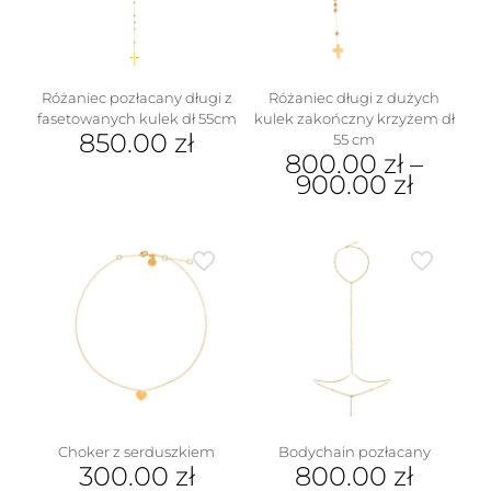
na
wybrać
stronie
na
produktu
stronie
produktu
Różaniec pozłacany długi z
Różaniec długi z dużych
fasetowanych kulek dł 55cm
kulek zakończny krzyżem dł
850.00
zł
55 cm
800.00
zł
–
900.00
zł
Ten
produkt
ma
wiele
wariantów.
Opcje
można
wybrać
na
stronie
produktu
Choker z serduszkiem
Bodychain pozłacany
300.00
zł
800.00
zł