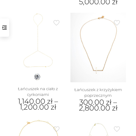
5,000.00
zł
Ten
produkt
ma
wiele
wariantów.
Opcje
można
wybrać
na
stronie
produktu
Łańcuszek na ciało z
Łańcuszek z krzyżykiem
cyrkoniami
poprzecznym
1,140.00
zł
–
300.00
zł
–
1,200.00
zł
2,800.00
zł
Ten
Ten
produkt
produkt
ma
ma
wiele
wiele