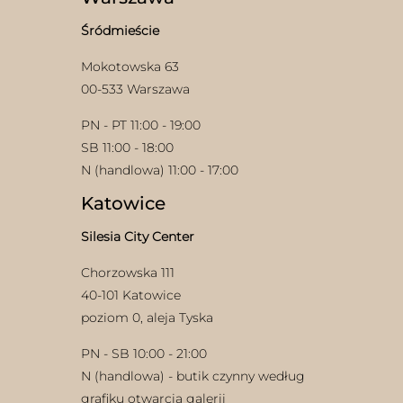
na
stronie
Śródmieście
produktu
Mokotowska 63
00-533 Warszawa
PN - PT 11:00 - 19:00
SB 11:00 - 18:00
w
N (handlowa) 11:00 - 17:00
Katowice
Silesia City Center
Chorzowska 111
40-101 Katowice
poziom 0, aleja Tyska
PN - SB 10:00 - 21:00
N (handlowa) - butik czynny według
grafiku otwarcia galerii