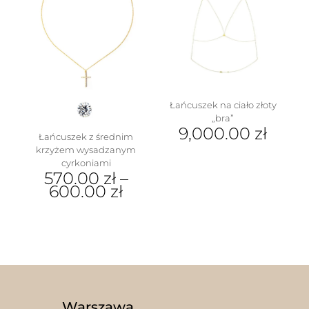
wariantów.
wariantów.
Opcje
Opcje
można
można
wybrać
wybrać
na
na
stronie
stronie
produktu
produktu
Łańcuszek na ciało złoty
„bra”
9,000.00
zł
Łańcuszek z średnim
krzyżem wysadzanym
cyrkoniami
570.00
zł
–
600.00
zł
Ten
produkt
ma
wiele
wariantów.
Opcje
można
wybrać
Warszawa