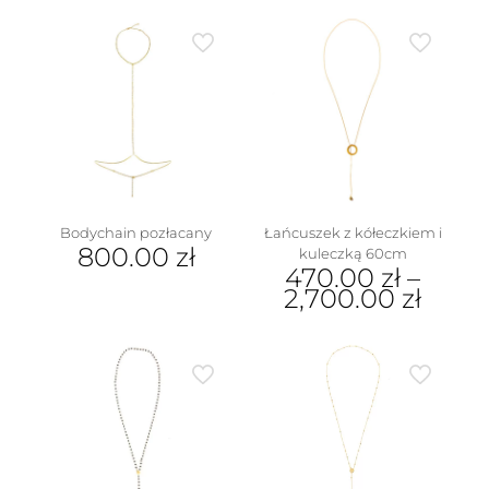
Bodychain pozłacany
Łańcuszek z kółeczkiem i
800.00
zł
kuleczką 60cm
470.00
zł
–
2,700.00
zł
Ten
produkt
ma
wiele
wariantów.
Opcje
można
wybrać