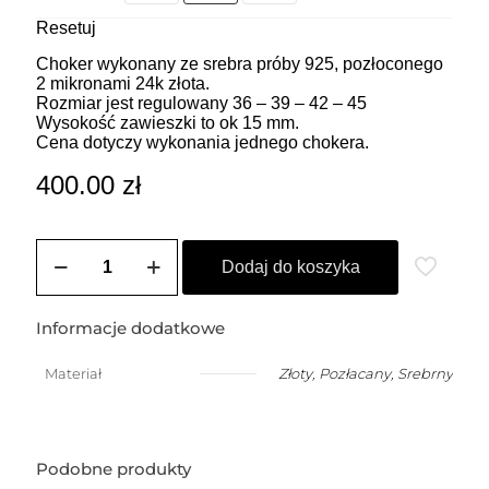
Resetuj
Choker wykonany ze srebra próby 925, pozłoconego
2 mikronami 24k złota.
Rozmiar jest regulowany 36 – 39 – 42 – 45
Wysokość zawieszki to ok 15 mm.
Cena dotyczy wykonania jednego chokera.
400.00
zł
ilość
ZOZO
Dodaj do koszyka
CHARMS
-
Choker
Informacje dodatkowe
z
przywieszką
Materiał
Złoty
,
Pozłacany
,
Srebrny
w
kształcie
kluczyka
wzór1
(1,5
Podobne produkty
cm)