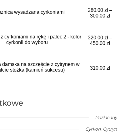
280.00
zł
–
znica wysadzana cyrkoniami
300.00
zł
z cyrkoniami na rękę i palec 2 - kolor
320.00
zł
–
cyrkonii do wyboru
450.00
zł
a damska na szczęście z cytrynem w
310.00
zł
ałcie stożka (kamień sukcesu)
atkowe
Pozłacany
Cyrkon
,
Cytryn