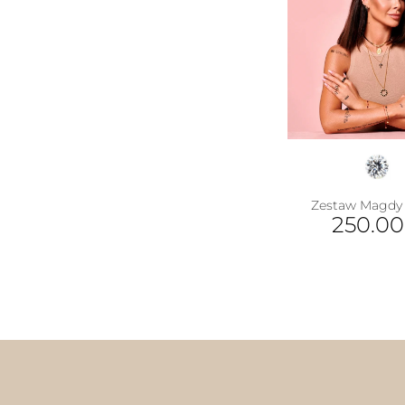
Zestaw Magdy 
250.0