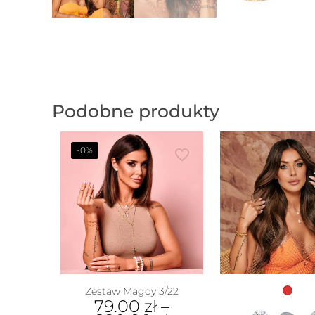
Podobne produkty
-0%
Zestaw Magdy 3/22
79.00
zł
–