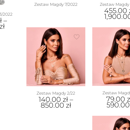
Zestaw Magdy 7/2022
Zestaw Magdy 
455.00
3/2022
1,900.
ł
–
zł
Zestaw Magdy
Zestaw Magdy 2/22
79.00
z
140.00
zł
–
590.0
850.00
zł