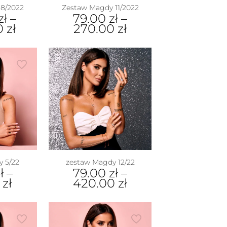
8/2022
Zestaw Magdy 11/2022
zł
–
79.00
zł
–
00
zł
270.00
zł
 5/22
zestaw Magdy 12/22
ł
–
79.00
zł
–
0
zł
420.00
zł