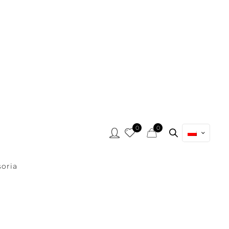
0
0
oria