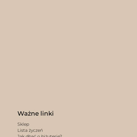
Ważne linki
Sklep
Lista życzeń
Jak dbać o biżuterię?