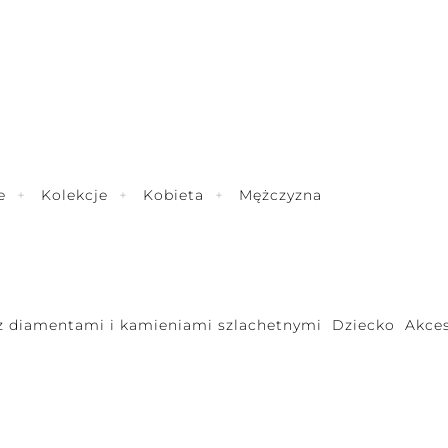
e
Kolekcje
Kobieta
Mężczyzna
 z diamentami i kamieniami szlachetnymi
Dziecko
Akces