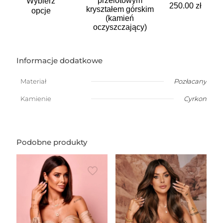
przelotowym
Wybierz
produkt
250.00
zł
kryształem górskim
ma
opcje
(kamień
wiele
oczyszczający)
wariantów.
Opcje
można
wybrać
Informacje dodatkowe
na
stronie
Materiał
Pozłacany
produktu
Kamienie
Cyrkon
Podobne produkty