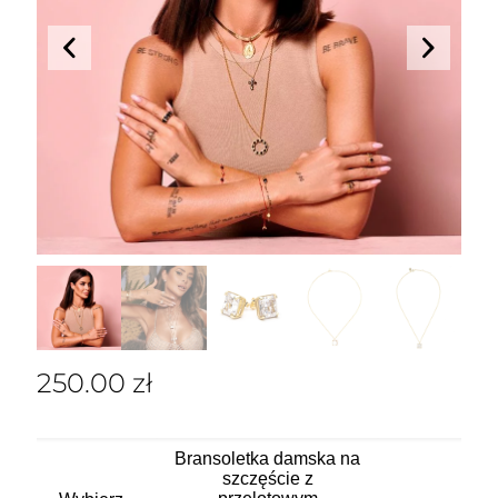
250.00
zł
Bransoletka damska na
szczęście z
Ten