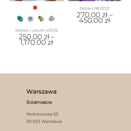
Zestaw 180/2021
270.00
zł
–
450.00
zł
Zestaw Ludwiki 4/2022
250.00
zł
–
1,170.00
zł
Warszawa
Śródmieście
Mokotowska 63
00-533 Warszawa