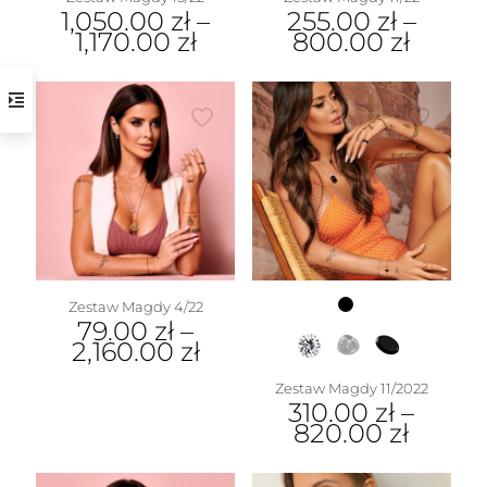
1,050.00
zł
–
255.00
zł
–
1,170.00
zł
800.00
zł
Zestaw Magdy 4/22
79.00
zł
–
2,160.00
zł
Zestaw Magdy 11/2022
310.00
zł
–
820.00
zł