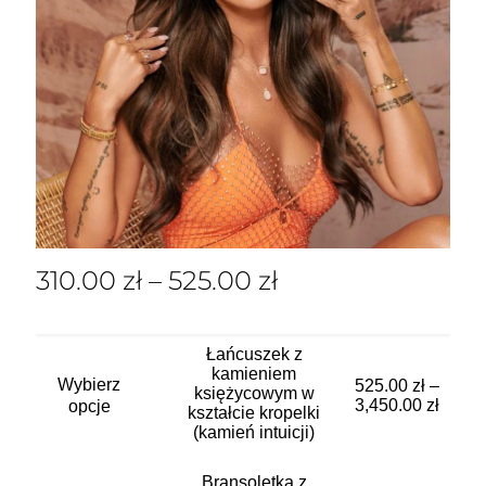
310.00
zł
–
525.00
zł
Łańcuszek z
Ten
kamieniem
Wybierz
produkt
525.00
zł
–
księżycowym w
ma
3,450.00
zł
opcje
kształcie kropelki
wiele
(kamień intuicji)
wariantów.
Opcje
Ten
Bransoletka z
można