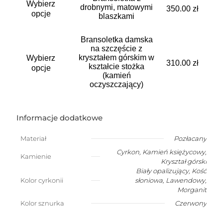
Wybierz
produkt
drobnymi, matowymi
wybrać
350.00
zł
ma
opcje
blaszkami
na
wiele
stronie
wariantów.
produktu
Bransoletka damska
Opcje
na szczęście z
można
Ten
kryształem górskim w
Wybierz
wybrać
produkt
310.00
zł
kształcie stożka
na
ma
opcje
(kamień
stronie
wiele
oczyszczający)
produktu
wariantów.
Opcje
można
wybrać
Informacje dodatkowe
na
stronie
Materiał
Pozłacany
produktu
Cyrkon
,
Kamień księżycowy
,
Kamienie
Kryształ górski
Biały opalizujący
,
Kość
Kolor cyrkonii
słoniowa
,
Lawendowy
,
Morganit
Kolor sznurka
Czerwony