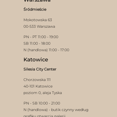
Śródmieście
Mokotowska 63
00-533 Warszawa
PN - PT 11:00 - 19:00
SB 11:00 - 18:00
w
N (handlowa) 11:00 - 17:00
Katowice
Silesia City Center
Chorzowska 111
40-101 Katowice
poziom 0, aleja Tyska
PN - SB 10:00 - 21:00
N (handlowa) - butik czynny według
grafiku otwarcia galerii