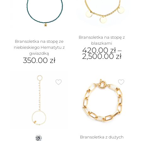
Bransoletka na stopę z
Bransoletka na stopę ze
blaszkami
niebieskiego Hematytu z
420.00
zł
–
gwiazdką
2,500.00
zł
350.00
zł
Ten
produkt
ma
wiele
wariantów.
Opcje
można
wybrać
na
stronie
produktu
Bransoletka z dużych