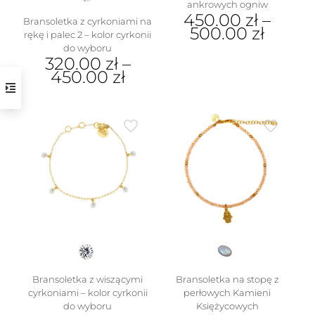
ankrowych ogniw
450.00
zł
–
Bransoletka z cyrkoniami na
500.00
zł
rękę i palec 2 – kolor cyrkonii
do wyboru
Ten
320.00
zł
–
produkt
450.00
zł
ma
wiele
Ten
wariantów.
produkt
Opcje
ma
można
wiele
wybrać
wariantów.
na
Opcje
stronie
można
produktu
wybrać
na
stronie
produktu
Bransoletka z wiszącymi
Bransoletka na stopę z
cyrkoniami – kolor cyrkonii
perłowych Kamieni
do wyboru
Księżycowych