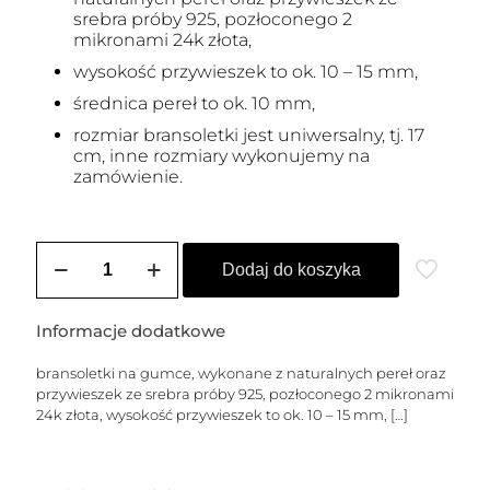
srebra próby 925, pozłoconego 2
mikronami 24k złota,
wysokość przywieszek to ok. 10 – 15 mm,
średnica pereł to ok. 10 mm,
rozmiar bransoletki jest uniwersalny, tj. 17
cm, inne rozmiary wykonujemy na
zamówienie.
ilość
Zestaw
Dodaj do koszyka
7
bransoletek
z
Informacje dodatkowe
pereł
z
bransoletki na gumce, wykonane z naturalnych pereł oraz
przywieszkami
przywieszek ze srebra próby 925, pozłoconego 2 mikronami
24k złota, wysokość przywieszek to ok. 10 – 15 mm,
[…]