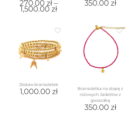
270.00
zł
–
350.00
zł
1,500.00
zł
Ten
produkt
ma
wiele
wariantów.
Opcje
można
wybrać
na
stronie
produktu
Zestaw bransoletek
Bransoletka na stopę z
1,000.00
zł
różowych Jadeitów z
gwiazdką
350.00
zł