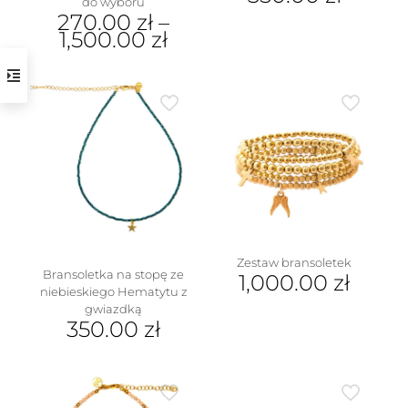
do wyboru
270.00
zł
–
1,500.00
zł
Ten
produkt
ma
wiele
wariantów.
Opcje
można
wybrać
na
stronie
produktu
Zestaw bransoletek
Bransoletka na stopę ze
1,000.00
zł
niebieskiego Hematytu z
gwiazdką
350.00
zł