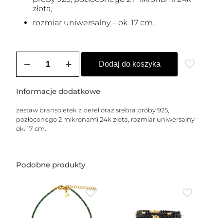
złota,
rozmiar uniwersalny – ok. 17 cm.
ilość
Zestaw
Dodaj do koszyka
4
bransoletek
z
Informacje dodatkowe
pereł
z
zestaw bransoletek z pereł oraz srebra próby 925,
pozłacanymi
pozłoconego 2 mikronami 24k złota, rozmiar uniwersalny –
przywieszkami
ok. 17 cm.
Podobne produkty