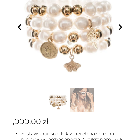
1,000.00
zł
zestaw bransoletek z pereł oraz srebra
próby 925, pozłoconego 2 mikronami 24k