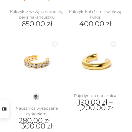
Kolczyki z wisząca naturalną
Kolczyki koła 1 cm z większą
perłą na łańcuszku
kulką
650.00
zł
400.00
zł
Pojedyncza nausznica
190.00
zł
–
1,200.00
zł
Nausznica wysadzana
cyrkoniami
Ten
280.00
zł
–
produkt
300.00
zł
ma
wiele