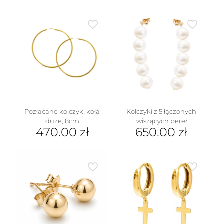
Ten
wariantów.
produkt
Opcje
ma
można
wiele
wybrać
wariantów.
na
Opcje
stronie
można
produktu
wybrać
na
stronie
produktu
Pozłacane kolczyki koła
Kolczyki z 5 łączonych
duże, 8cm
wiszących pereł
470.00
zł
650.00
zł