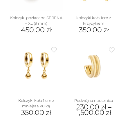
Kolczyki pozłacane SERENA
kolczyki koła 1cm z
– XL (9 mm)
krzyżykiem
450.00
zł
350.00
zł
w
Kolczyki koła 1 cm z
Podwójna nausznica
230.00
zł
–
mniejszą kulką
350.00
zł
1,500.00
zł
Ten
produkt