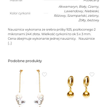
Materiał
Pozłacany
Akwamaryn
,
Biały
,
Czarny
,
Lawendowy
,
Niebieski
,
Kolor cyrkonii
Różowy
,
Szampański
,
zielony
,
Żółty
,
beżowy
Nausznica wykonana ze srebra próby 925, pozłoconego 2
mikronami 24K złota. Wielkość cyrkonii to ok 5 x 3 mm.
Cena obejmuje wykonanie jednej nausznicy. Nausznice
[…]
Podobne produkty