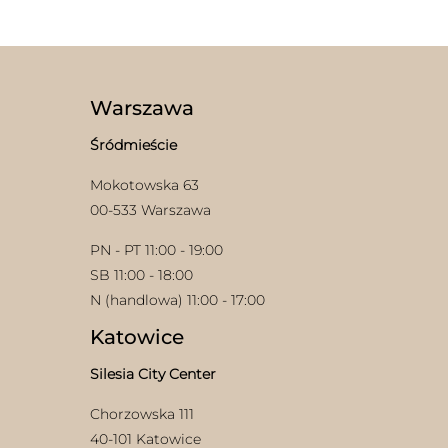
ma
wiele
wariantów.
Opcje
można
wybrać
Warszawa
na
stronie
Śródmieście
produktu
Mokotowska 63
00-533 Warszawa
PN - PT 11:00 - 19:00
SB 11:00 - 18:00
N (handlowa) 11:00 - 17:00
Katowice
Silesia City Center
Chorzowska 111
40-101 Katowice