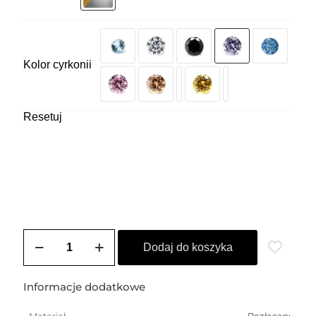
Kolor cyrkonii
Resetuj
ilość
Nausznica
Dodaj do koszyka
pozłacana
BIANCA
2
Informacje dodatkowe