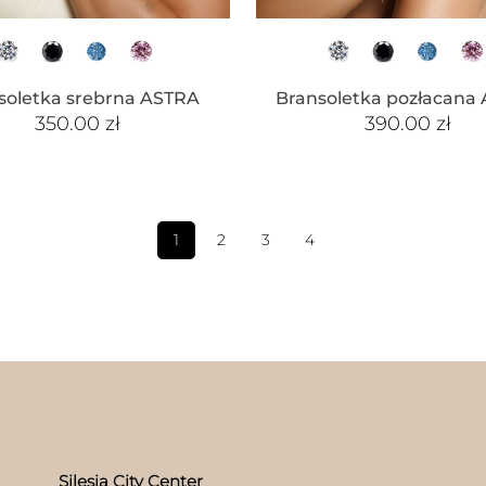
soletka srebrna ASTRA
Bransoletka pozłacana
350.00
zł
390.00
zł
1
2
3
4
Silesia City Center