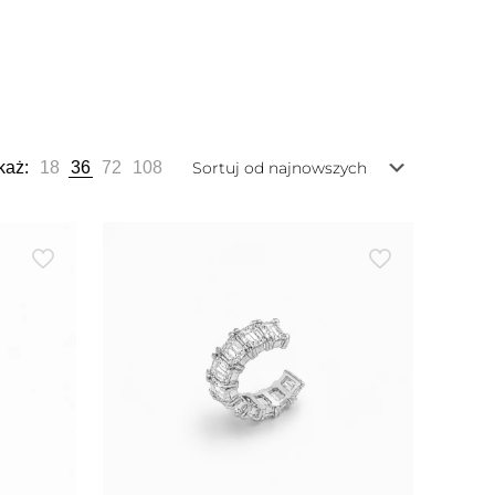
każ:
18
36
72
108