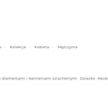
e
Kolekcje
Kobieta
Mężczyzna
 z diamentami i kamieniami szlachetnymi
Dziecko
Akces