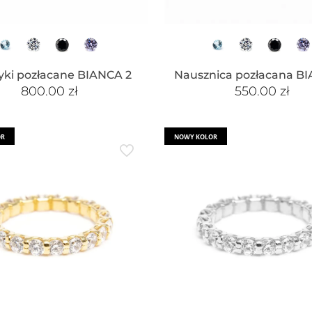
yki pozłacane BIANCA 2
Nausznica pozłacana B
800.00
zł
550.00
zł
OR
NOWY KOLOR