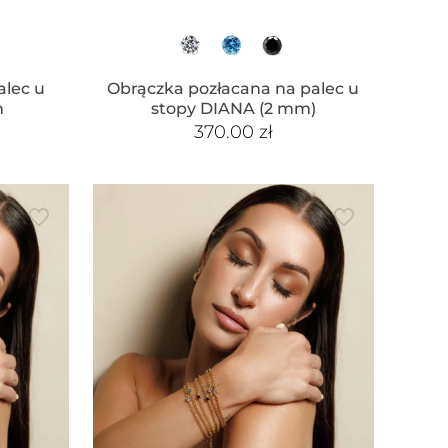
alec u
Obrączka pozłacana na palec u
m
stopy DIANA (2 mm)
370.00
zł