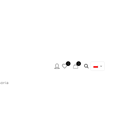
0
0
oria