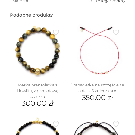
Materiał
Pozłacany
,
Srebrny
Podobne produkty
Męska bransoletka z
Bransoletka na szczęście ze
Howlitu, z przelotową
złota, z 3 kuleczkami
350.00
zł
czaszką
300.00
zł