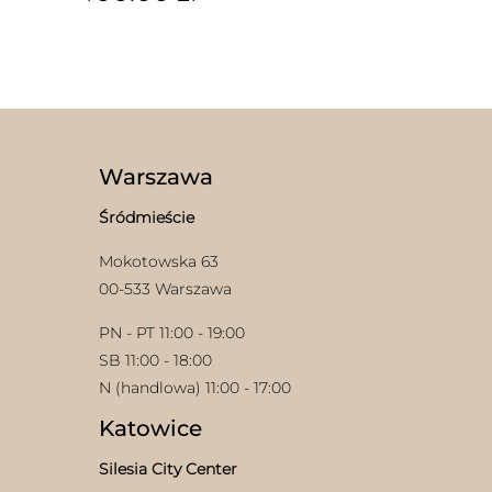
Ten
produkt
ma
wiele
wariantów.
Opcje
można
wybrać
Warszawa
na
stronie
Śródmieście
produktu
Mokotowska 63
00-533 Warszawa
PN - PT 11:00 - 19:00
SB 11:00 - 18:00
N (handlowa) 11:00 - 17:00
Katowice
Silesia City Center