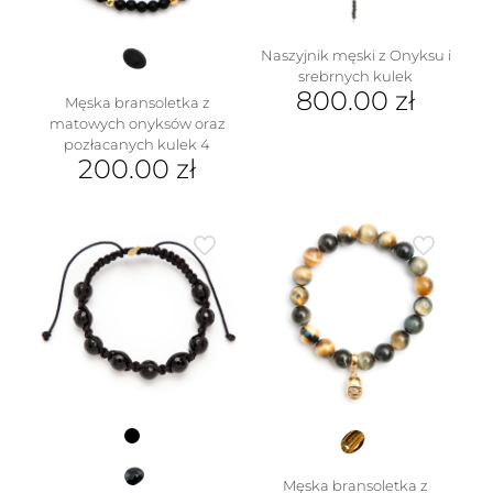
Naszyjnik męski z Onyksu i
srebrnych kulek
800.00
zł
Męska bransoletka z
matowych onyksów oraz
pozłacanych kulek 4
200.00
zł
Męska bransoletka z