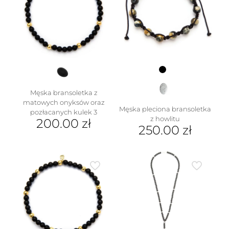
Męska bransoletka z
matowych onyksów oraz
Męska pleciona bransoletka
pozłacanych kulek 3
z howlitu
200.00
zł
250.00
zł